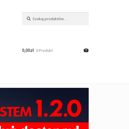
Szukaj:
Szukaj
0,00
zł
0 Produkt