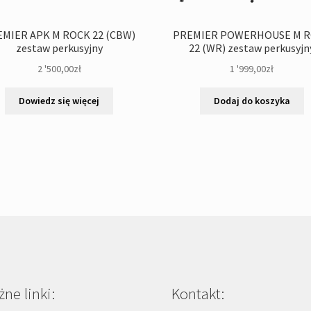
MIER APK M ROCK 22 (CBW)
PREMIER POWERHOUSE M 
zestaw perkusyjny
22 (WR) zestaw perkusyjn
2 '500,00
zł
1 '999,00
zł
Dowiedz się więcej
Dodaj do koszyka
ne linki:
Kontakt: