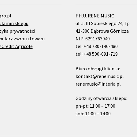
gro.pl
F.H.U. RENE MUSIC
ulamin sklepu
ul. J. III Sobieskiego 24, 1p
tyka prywatności
41-300 Dąbrowa Górnicza
mularz zwrotu towaru
NIP: 6291763940
 Credit Agricole
tel: +48 730-146-480
tel: +48 500-091-719
Biuro obsługi klienta:
kontakt@renemusic.pl
renemusic@interia.pl
Godziny otwarcia sklepu:
pn-pt: 11:00 – 17:00
sob: 11:00 – 14:00