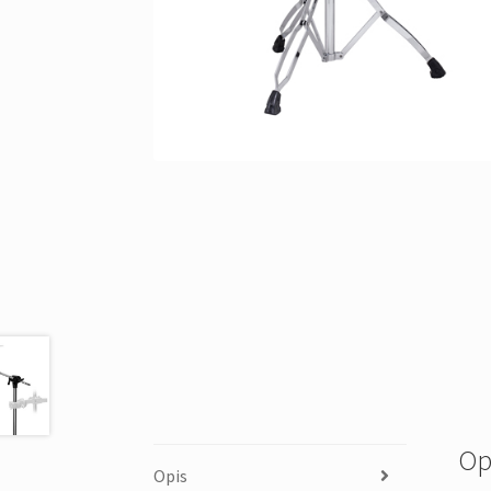
Op
Opis