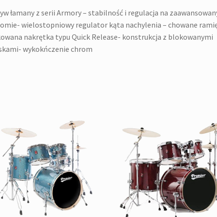
yw łamany z serii Armory – stabilność i regulacja na zaawansowa
omie- wielostopniowy regulator kąta nachylenia – chowane rami
owana nakrętka typu Quick Release- konstrukcja z blokowanymi
iskami- wykokńczenie chrom