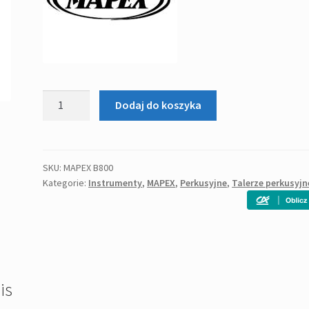
ilość
Dodaj do koszyka
STATYW
ŁAMANY
POD
TALERZ
SKU:
MAPEX B800
Kategorie:
Instrumenty
,
MAPEX
,
Perkusyjne
,
Talerze perkusyjn
-
MAPEX
B800
is