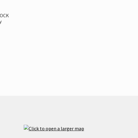
ROCK
y