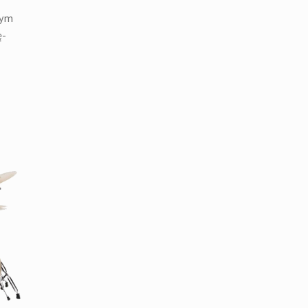
nym
ę-