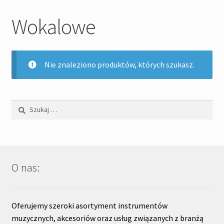
Akcesoria efektów
Wokalowe
Rozwiń
Nagłośnienie
menu
potom
Rozwiń
DJ&Studio
Nie znaleziono produktów, których szukasz.
menu
potom
Oświetlenie
Szukaj:
Pozostałe
Kontakt
O nas:
Oferujemy szeroki asortyment instrumentów
muzycznych, akcesoriów oraz usług związanych z branżą