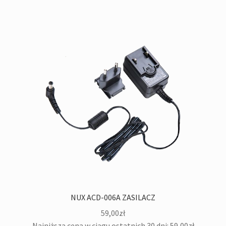
NUX ACD-006A ZASILACZ
59,00
zł
Najniższa cena w ciągu ostatnich 30 dni:
59,00
zł