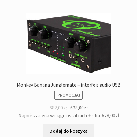
Monkey Banana Junglemate – interfejs audio USB
PROMOCJA!
Pierwotna
Aktualna
682,00
zł
628,00
zł
cena
cena
Najniższa cena w ciągu ostatnich 30 dni:
628,00
zł
wynosiła:
wynosi:
682,00zł.
628,00zł.
Dodaj do koszyka