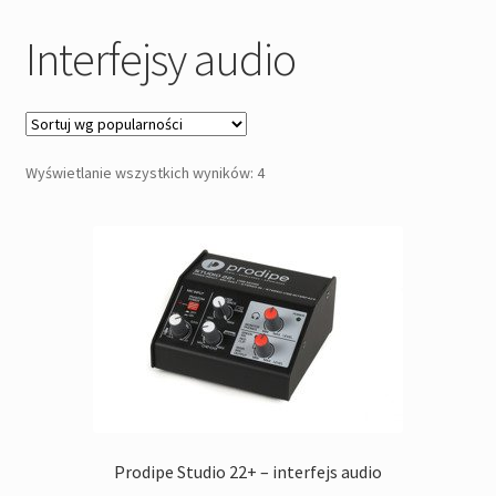
Słuchawki
Interfejsy audio
Interfejsy audio
Oświetlenie
Posortowane
Wyświetlanie wszystkich wyników: 4
Pozostałe
według
popularności
Kontakt
Prodipe Studio 22+ – interfejs audio