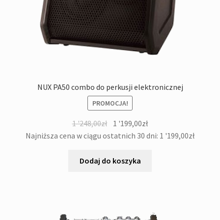
NUX PA50 combo do perkusji elektronicznej
PROMOCJA!
Pierwotna
Aktualna
1 '248,00
zł
1 '199,00
zł
cena
cena
Najniższa cena w ciągu ostatnich 30 dni:
1 '199,00
zł
wynosiła:
wynosi:
1
1
Dodaj do koszyka
'248,00zł.
'199,00zł.