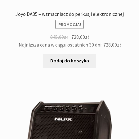
Joyo DA35 – wzmacniacz do perkusji elektronicznej
PROMOCJA!
Pierwotna
Aktualna
845,00
zł
728,00
zł
cena
cena
Najniższa cena w ciągu ostatnich 30 dni:
728,00
zł
wynosiła:
wynosi:
845,00zł.
728,00zł.
Dodaj do koszyka