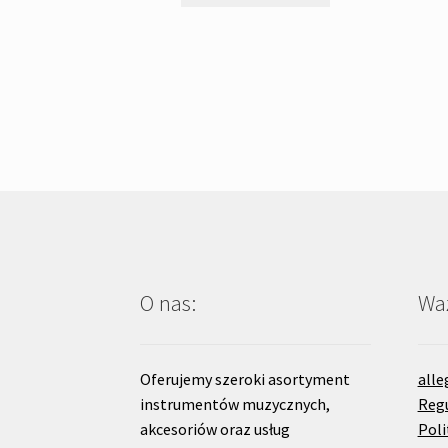
O nas:
Waż
Oferujemy szeroki asortyment
alle
instrumentów muzycznych,
Reg
akcesoriów oraz usług
Poli