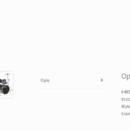
Op
Opis
6489
brzo
Wyko
tran