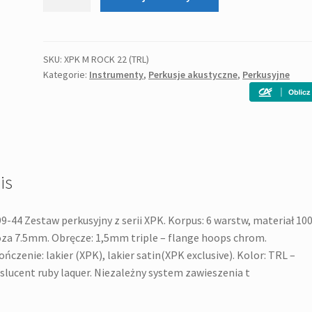
PREMIER
XPK
M
ROCK
SKU:
XPK M ROCK 22 (TRL)
Kategorie:
Instrumenty
,
Perkusje akustyczne
,
Perkusyjne
22
(TRL)
zestaw
perkusyjny
is
9-44 Zestaw perkusyjny z serii XPK. Korpus: 6 warstw, materiał 1
za 7.5mm. Obręcze: 1,5mm triple – flange hoops chrom.
ńczenie: lakier (XPK), lakier satin(XPK exclusive). Kolor: TRL –
slucent ruby laquer. Niezależny system zawieszenia t