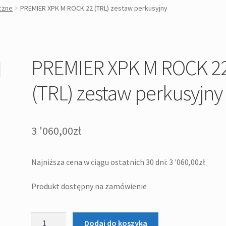
czne
PREMIER XPK M ROCK 22 (TRL) zestaw perkusyjny
PREMIER XPK M ROCK 2
(TRL) zestaw perkusyjny
3 '060,00
zł
Najniższa cena w ciągu ostatnich 30 dni:
3 '060,00
zł
Produkt dostępny na zamówienie
ilość
Dodaj do koszyka