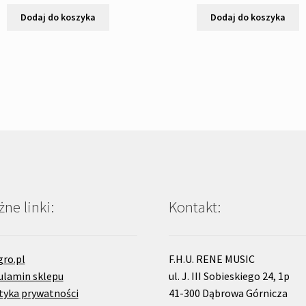
wynosiła:
wynosi:
wynosiła:
wy
Dodaj do koszyka
Dodaj do koszyka
2
1
2
2
'200,00zł.
'990,00zł.
'500,00zł.
'19
ne linki:
Kontakt:
gro.pl
F.H.U. RENE MUSIC
ulamin sklepu
ul. J. III Sobieskiego 24, 1p
tyka prywatności
41-300 Dąbrowa Górnicza