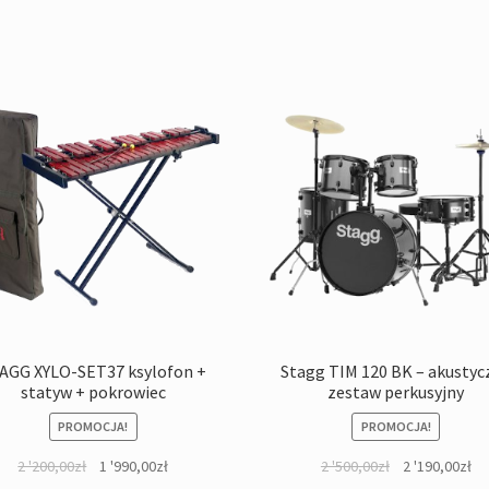
AGG XYLO-SET37 ksylofon +
Stagg TIM 120 BK – akustyc
statyw + pokrowiec
zestaw perkusyjny
PROMOCJA!
PROMOCJA!
Pierwotna
Aktualna
Pierwotna
Ak
2 '200,00
zł
1 '990,00
zł
2 '500,00
zł
2 '190,00
zł
cena
cena
cena
ce