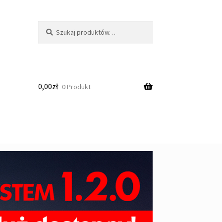
Szukaj:
Szukaj
0,00
zł
0 Produkt