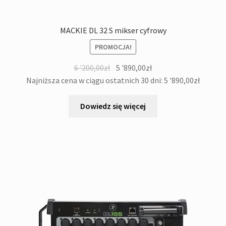
MACKIE DL 32 S mikser cyfrowy
PROMOCJA!
Pierwotna
Aktualna
6 '200,00
zł
5 '890,00
zł
cena
cena
Najniższa cena w ciągu ostatnich 30 dni:
5 '890,00
zł
wynosiła:
wynosi:
6
5
Dowiedz się więcej
'200,00zł.
'890,00zł.