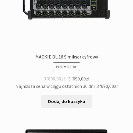
MACKIE DL 16 S mikser cyfrowy
PROMOCJA!
Pierwotna
Aktualna
3 '800,00
zł
3 '690,00
zł
cena
cena
Najniższa cena w ciągu ostatnich 30 dni:
3 '690,00
zł
wynosiła:
wynosi:
3
3
Dodaj do koszyka
'800,00zł.
'690,00zł.