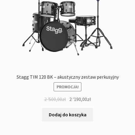
Stagg TIM 120 BK – akustyczny zestaw perkusyjny
PROMOCJA!
Pierwotna
Aktualna
2 '500,00
zł
2 '190,00
zł
cena
cena
wynosiła:
wynosi:
Dodaj do koszyka
2
2
'500,00zł.
'190,00zł.