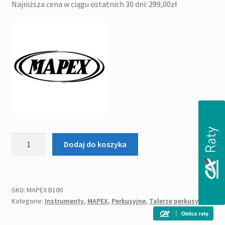
Najniższa cena w ciągu ostatnich 30 dni:
299,00
zł
ilość
Dodaj do koszyka
UCHWYT
NA
TALERZ
-
SKU:
MAPEX B100
Kategorie:
Instrumenty
,
MAPEX
,
Perkusyjne
,
Talerze perkusyjne
MAPEX
B100