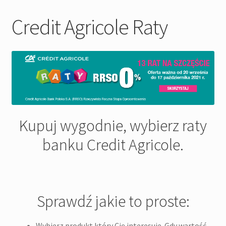
Pozostałe
Credit Agricole Raty
Kontakt
Kupuj wygodnie, wybierz raty
banku Credit Agricole.
Sprawdź jakie to proste:
Wybierz produkt który Cię interesuje. Gdy wartość