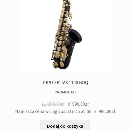
JUPITER JAS 1100 GOQ
PROMOCJA!
Pierwotna
Aktualna
11 '100,00
zł
9 '990,00
zł
cena
cena
Najniższa cena w ciągu ostatnich 30 dni:
9 '990,00
zł
wynosiła:
wynosi:
11
9
Dodaj do koszyka