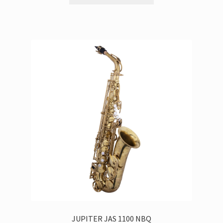
'100,00zł.
'990,00zł.
JUPITER JAS 1100 NBQ