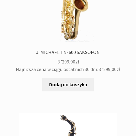
menu
potom
Rozwiń
DJ&Studio
menu
potom
Oświetlenie
Pozostałe
J. MICHAEL TN-600 SAKSOFON
Kontakt
3 '299,00
zł
Najniższa cena w ciągu ostatnich 30 dni:
3 '299,00
zł
Dodaj do koszyka