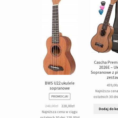
Cascha Prem
2026E – Uk
Sopranowe z p
zesta
BWS U22 ukulele
459,00
sopranowe
Najniższa cen
ostatnich 30 dn
PROMOCJA!
Pierwotna
Aktualna
248,00
zł
228,00
zł
Dodaj do k
cena
cena
Najniższa cena w ciągu
wynosiła:
wynosi:
ostatnich 30 dni:
228,00
zł