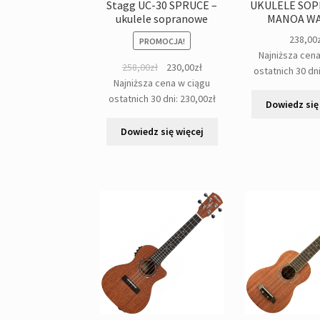
Stagg UC-30 SPRUCE –
UKULELE SO
ukulele sopranowe
MANOA W
238,00
PROMOCJA!
Najniższa cen
Pierwotna
Aktualna
258,00
zł
230,00
zł
ostatnich 30 dn
cena
cena
Najniższa cena w ciągu
wynosiła:
wynosi:
ostatnich 30 dni:
230,00
zł
Dowiedz się
258,00zł.
230,00zł.
Dowiedz się więcej