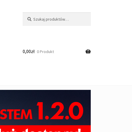
Szukaj:
Szukaj
0,00
zł
0 Produkt