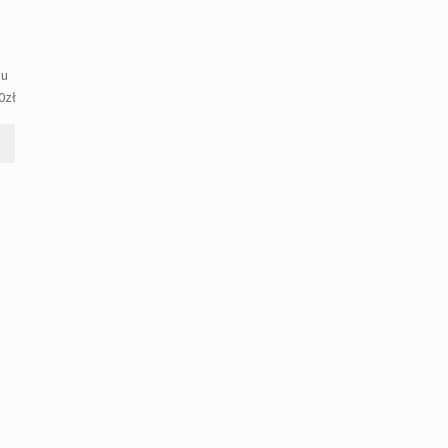
gu
0
zł