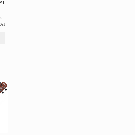
CAT
gu
0
zł