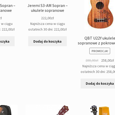
 Sopran –
Jeremi S3-AM Sopran –
pranowe
ukulele sopranowe
zł
222,00
zł
a w ciągu
Najniższa cena w ciągu
i:
222,00
zł
ostatnich 30 dni:
222,00
zł
QBT U22Y ukulel
oszyka
Dodaj do koszyka
sopranowe z pokro
PROMOCJA!
Pierwotna
288,00
zł
258,00
zł
cena
Najniższa cena w cią
wynosiła:
ostatnich 30 dni:
258,0
288,00zł.
Dodaj do koszyka