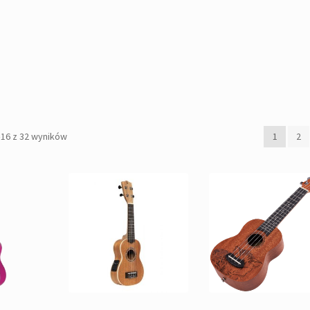
Posortowane
–16 z 32 wyników
1
2
według
popularności