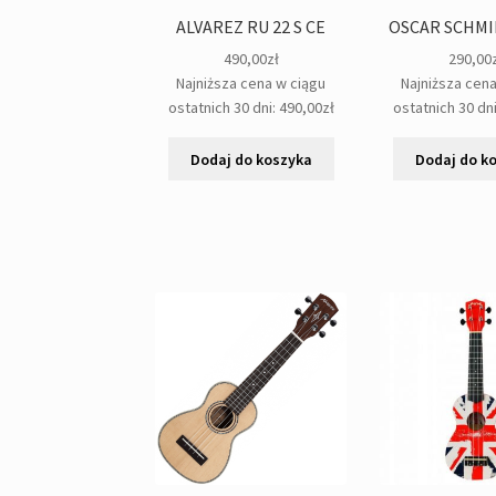
ALVAREZ RU 22 S CE
OSCAR SCHMI
490,00
zł
290,00
Najniższa cena w ciągu
Najniższa cen
ostatnich 30 dni:
490,00
zł
ostatnich 30 dn
Dodaj do koszyka
Dodaj do k