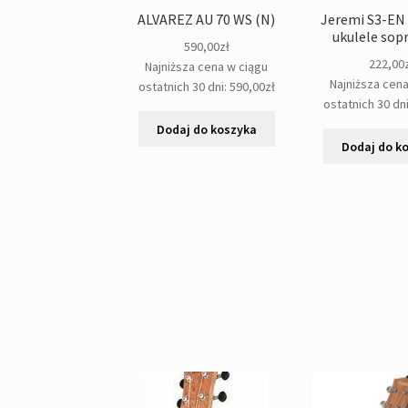
ALVAREZ AU 70 WS (N)
Jeremi S3-EN
ukulele so
590,00
zł
222,00
Najniższa cena w ciągu
Najniższa cen
ostatnich 30 dni:
590,00
zł
ostatnich 30 dn
Dodaj do koszyka
Dodaj do k