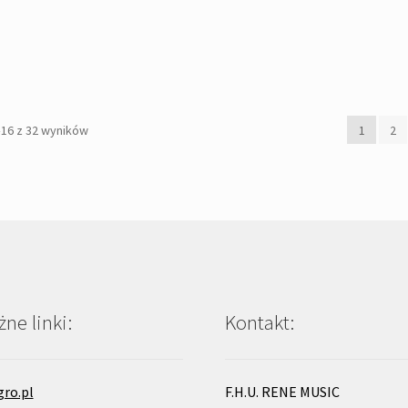
Posortowane
–16 z 32 wyników
1
2
według
popularności
ne linki:
Kontakt:
gro.pl
F.H.U. RENE MUSIC