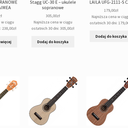
PRANOWE
Stagg UC-30 E – ukulele
LAILA UFG-2111-S 
AIMEA
sopranowe
179,00
zł
zł
305,00
zł
Najniższa cena w cią
a w ciągu
Najniższa cena w ciągu
ostatnich 30 dni:
179,0
i:
238,00
zł
ostatnich 30 dni:
305,00
zł
Dodaj do koszyka
 więcej
Dodaj do koszyka