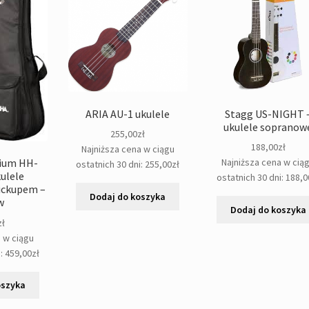
ARIA AU-1 ukulele
Stagg US-NIGHT 
ukulele sopranow
255,00
zł
188,00
zł
Najniższa cena w ciągu
ium HH-
Najniższa cena w cią
ostatnich 30 dni:
255,00
zł
ulele
ostatnich 30 dni:
188,0
ickupem –
Dodaj do koszyka
w
Dodaj do koszyka
zł
a w ciągu
i:
459,00
zł
oszyka