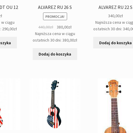
DT OU 12
ALVAREZ RU 26 S
ALVAREZ RU 22 S
zł
340,00
zł
PROMOCJA!
a w ciągu
Najniższa cena w cią
Pierwotna
Aktualna
440,00
zł
380,00
zł
i:
290,00
zł
ostatnich 30 dni:
340,0
cena
cena
Najniższa cena w ciągu
wynosiła:
wynosi:
ostatnich 30 dni:
380,00
zł
oszyka
Dodaj do koszyka
440,00zł.
380,00zł.
Dodaj do koszyka