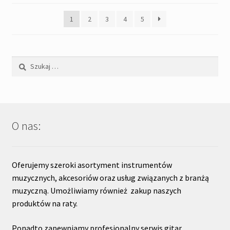
popularności
1
2
3
4
5
Szukaj:
O nas:
Oferujemy szeroki asortyment instrumentów
muzycznych, akcesoriów oraz usług związanych z branżą
muzyczną. Umożliwiamy również zakup naszych
produktów na raty.
Ponadto zapewniamy profesjonalny serwis gitar.