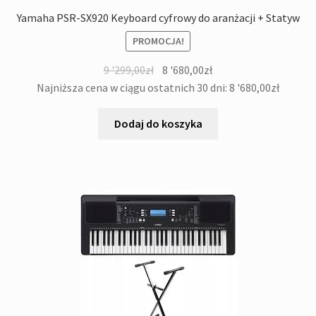
Yamaha PSR-SX920 Keyboard cyfrowy do aranżacji + Statyw
PROMOCJA!
Pierwotna
Aktualna
9 '299,00
zł
8 '680,00
zł
cena
cena
Najniższa cena w ciągu ostatnich 30 dni:
8 '680,00
zł
wynosiła:
wynosi:
9
8
Dodaj do koszyka
'299,00zł.
'680,00zł.