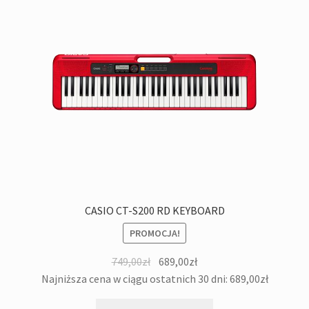
CASIO CT-S200 RD KEYBOARD
PROMOCJA!
Pierwotna
Aktualna
749,00
zł
689,00
zł
cena
cena
Najniższa cena w ciągu ostatnich 30 dni:
689,00
zł
wynosiła:
wynosi: