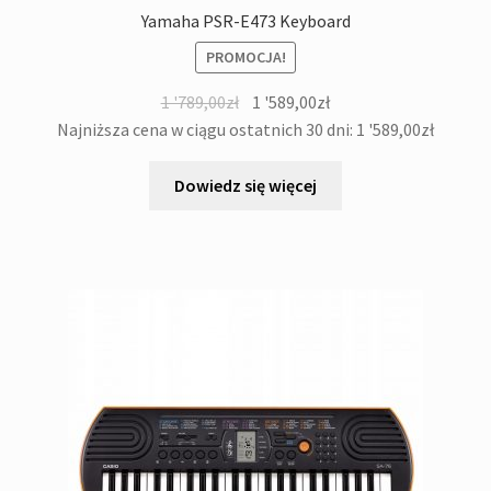
menu
Yamaha PSR-E473 Keyboard
potom
Rozwiń
DJ&Studio
PROMOCJA!
menu
potom
Oświetlenie
Pierwotna
Aktualna
1 '789,00
zł
1 '589,00
zł
cena
cena
Najniższa cena w ciągu ostatnich 30 dni:
1 '589,00
zł
wynosiła:
wynosi:
Pozostałe
1
1
Dowiedz się więcej
'789,00zł.
'589,00zł.
Kontakt