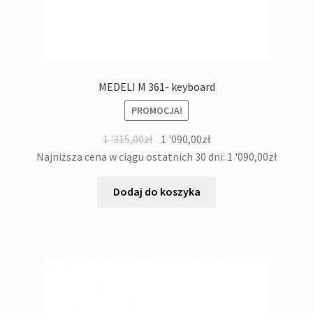
MEDELI M 361- keyboard
PROMOCJA!
Pierwotna
Aktualna
1 '315,00
zł
1 '090,00
zł
cena
cena
Najniższa cena w ciągu ostatnich 30 dni:
1 '090,00
zł
wynosiła:
wynosi:
1
1
Dodaj do koszyka
'315,00zł.
'090,00zł.