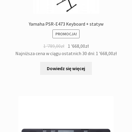
Yamaha PSR-E473 Keyboard + statyw
PROMOCJA!
Pierwotna
Aktualna
1 '789,00
zł
1 '668,00
zł
cena
cena
Najniższa cena w ciągu ostatnich 30 dni:
1 '668,00
zł
wynosiła:
wynosi:
1
1
Dowiedz się więcej
'789,00zł.
'668,00zł.