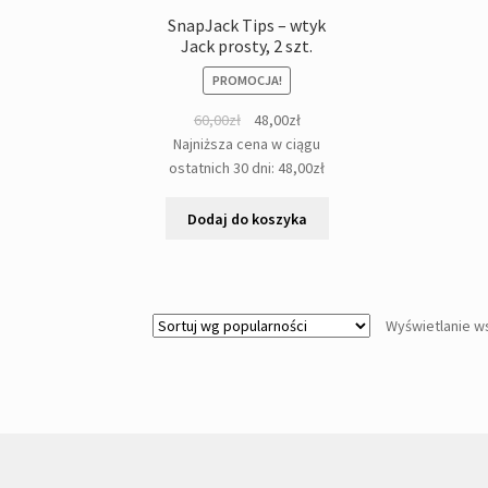
SnapJack Tips – wtyk
Jack prosty, 2 szt.
PROMOCJA!
Pierwotna
Aktualna
60,00
zł
48,00
zł
cena
cena
Najniższa cena w ciągu
wynosiła:
wynosi:
ostatnich 30 dni:
48,00
zł
60,00zł.
48,00zł.
Dodaj do koszyka
Wyświetlanie w