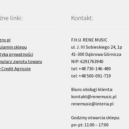
ne linki:
Kontakt:
gro.pl
F.H.U. RENE MUSIC
ulamin sklepu
ul. J. III Sobieskiego 24, 1p
tyka prywatności
41-300 Dąbrowa Górnicza
mularz zwrotu towaru
NIP: 6291763940
 Credit Agricole
tel: +48 730-146-480
tel: +48 500-091-719
Biuro obsługi klienta:
kontakt@renemusic.pl
renemusic@interia.pl
Godziny otwarcia sklepu:
pn-pt: 11:00 – 17:00