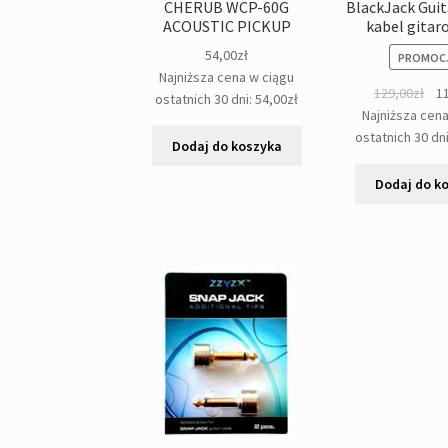
CHERUB WCP-60G
BlackJack Guit
ACOUSTIC PICKUP
kabel gita
54,00
zł
PROMOCJ
Najniższa cena w ciągu
Pie
129,00
zł
1
ostatnich 30 dni:
54,00
zł
cen
Najniższa cen
wyn
ostatnich 30 dn
Dodaj do koszyka
129
Dodaj do k