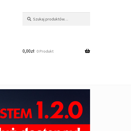
Szukaj:
Szukaj
0,00
zł
0 Produkt