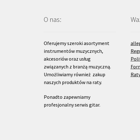
O nas:
Waż
Oferujemy szeroki asortyment
alle
instrumentów muzycznych,
Reg
akcesoriów oraz usług
Poli
związanych z branżą muzyczną.
For
Umożliwiamy również zakup
Raty
naszych produktów na raty.
Ponadto zapewniamy
profesjonalny serwis gitar.