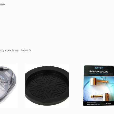
Inne
Posortowane
szystkich wyników: 5
według
popularności