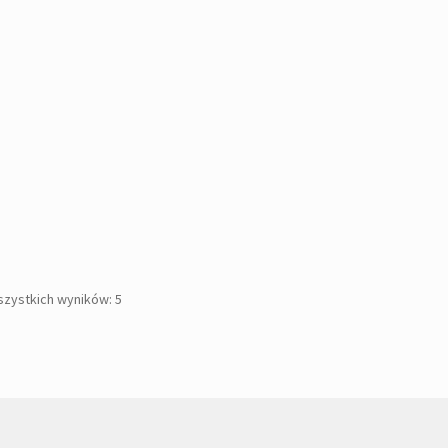
Posortowane
szystkich wyników: 5
według
popularności