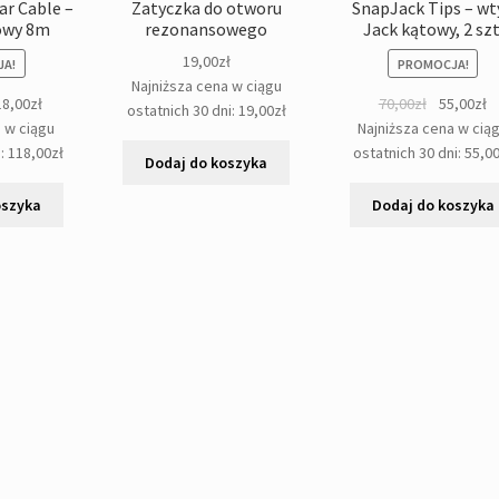
ar Cable –
Zatyczka do otworu
SnapJack Tips – wt
rowy 8m
rezonansowego
Jack kątowy, 2 szt
19,00
zł
A!
PROMOCJA!
Najniższa cena w ciągu
rwotna
Aktualna
Pierwotna
A
18,00
zł
70,00
zł
55,00
zł
ostatnich 30 dni:
19,00
zł
a
cena
cena
c
a w ciągu
Najniższa cena w cią
osiła:
wynosi:
wynosiła:
w
i:
118,00
zł
ostatnich 30 dni:
55,0
Dodaj do koszyka
,00zł.
118,00zł.
70,00zł.
55
oszyka
Dodaj do koszyka