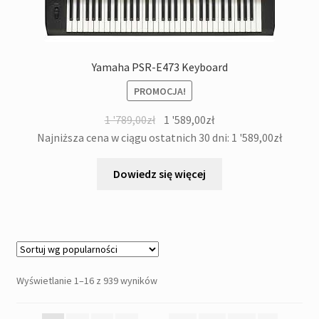
Yamaha PSR-E473 Keyboard
PROMOCJA!
Pierwotna
Aktualna
1 '789,00
zł
1 '589,00
zł
cena
cena
Najniższa cena w ciągu ostatnich 30 dni:
1 '589,00
zł
wynosiła:
wynosi:
1
1
Dowiedz się więcej
'789,00zł.
'589,00zł.
Posortowane
Wyświetlanie 1–16 z 939 wyników
według
popularności