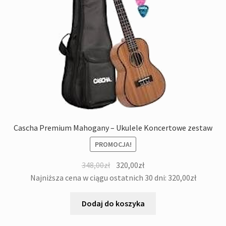
Cascha Premium Mahogany – Ukulele Koncertowe zestaw
PROMOCJA!
Pierwotna
Aktualna
348,00
zł
320,00
zł
cena
cena
Najniższa cena w ciągu ostatnich 30 dni:
320,00
zł
wynosiła:
wynosi:
348,00zł.
320,00zł.
Dodaj do koszyka