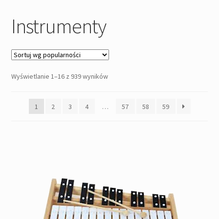
Pozostałe
Instrumenty
Kontakt
Posortowane
Wyświetlanie 1–16 z 939 wyników
według
popularności
1
2
3
4
…
57
58
59