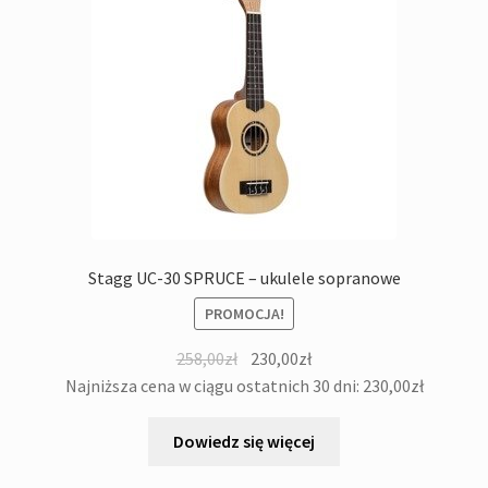
Stagg UC-30 SPRUCE – ukulele sopranowe
PROMOCJA!
Pierwotna
Aktualna
258,00
zł
230,00
zł
cena
cena
Najniższa cena w ciągu ostatnich 30 dni:
230,00
zł
wynosiła:
wynosi:
258,00zł.
230,00zł.
Dowiedz się więcej