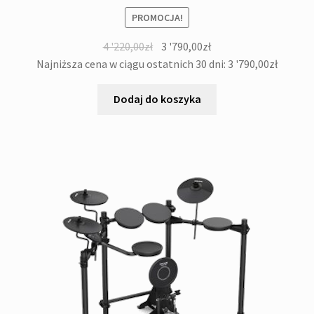
PROMOCJA!
Pierwotna
Aktualna
4 '220,00
zł
3 '790,00
zł
cena
cena
Najniższa cena w ciągu ostatnich 30 dni:
3 '790,00
zł
wynosiła:
wynosi:
4
3
Dodaj do koszyka
'220,00zł.
'790,00zł.