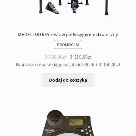
MEDELI DD 635 zestaw perkusyjny elektroniczny.
PROMOCJA!
Pierwotna
Aktualna
3 '350,00
zł
3 '150,00
zł
cena
cena
Najniższa cena w ciągu ostatnich 30 dni:
3 '150,00
zł
wynosiła:
wynosi:
3
3
Dodaj do koszyka
'350,00zł.
'150,00zł.