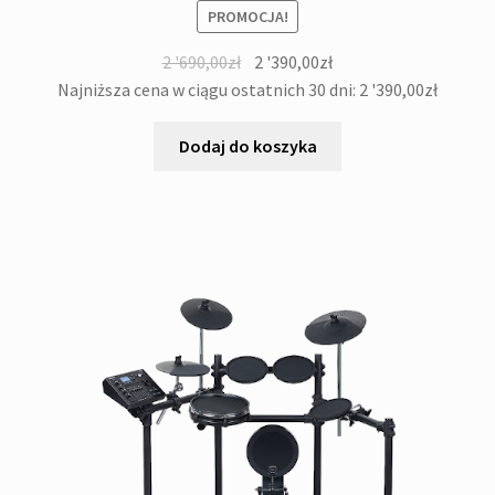
PROMOCJA!
Pierwotna
Aktualna
2 '690,00
zł
2 '390,00
zł
cena
cena
Najniższa cena w ciągu ostatnich 30 dni:
2 '390,00
zł
wynosiła:
wynosi:
2
2
Dodaj do koszyka
'690,00zł.
'390,00zł.