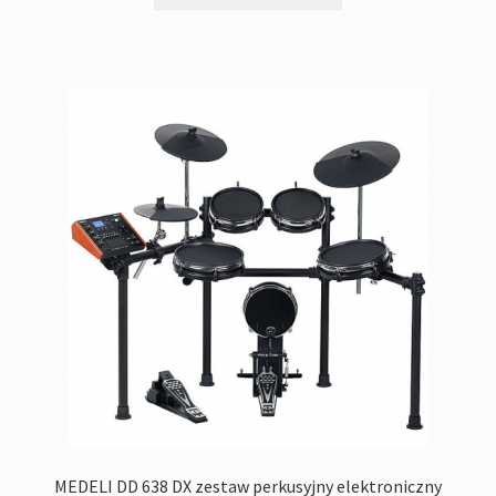
'880,00zł.
'490,00zł.
MEDELI DD 638 DX zestaw perkusyjny elektroniczny