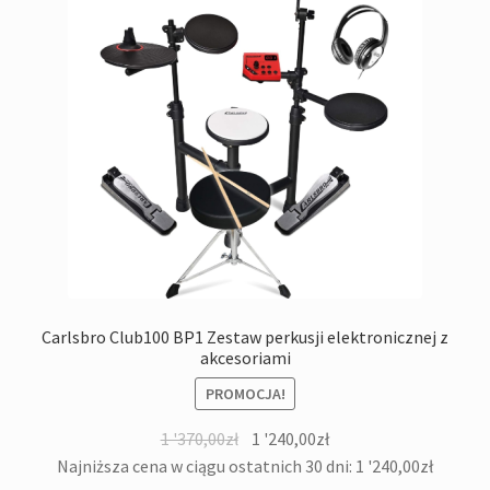
Carlsbro Club100 BP1 Zestaw perkusji elektronicznej z
akcesoriami
PROMOCJA!
Pierwotna
Aktualna
1 '370,00
zł
1 '240,00
zł
cena
cena
Najniższa cena w ciągu ostatnich 30 dni:
1 '240,00
zł