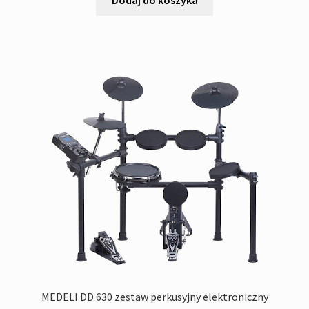
Dodaj do koszyka
'720,00zł.
'520,00zł.
MEDELI DD 630 zestaw perkusyjny elektroniczny