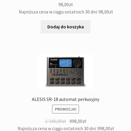
98,00
zł
Najniższa cena w ciągu ostatnich 30 dni:
98,00
zł
Dodaj do koszyka
ALESIS SR-18 automat perkusyjny
PROMOCJA!
Pierwotna
Aktualna
1 '180,00
zł
998,00
zł
cena
cena
Najniższa cena w ciągu ostatnich 30 dni:
998,00
zł