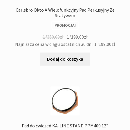
Carlsbro Okto A Wielofunkcyjny Pad Perkusyjny Ze
Statywem
PROMOCJA!
Pierwotna
Aktualna
1 '350,00
zł
1 '199,00
zł
cena
cena
Najniższa cena w ciągu ostatnich 30 dni:
1 '199,00
zł
wynosiła:
wynosi:
1
1
Dodaj do koszyka
'350,00zł.
'199,00zł.
Pad do ćwiczeń KA-LINE STAND PPM400 12″