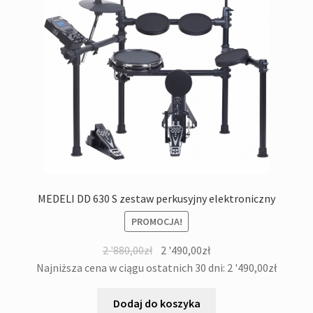
MEDELI DD 630 S zestaw perkusyjny elektroniczny
PROMOCJA!
Pierwotna
Aktualna
2 '880,00
zł
2 '490,00
zł
cena
cena
Najniższa cena w ciągu ostatnich 30 dni:
2 '490,00
zł
wynosiła:
wynosi:
2
2
Dodaj do koszyka