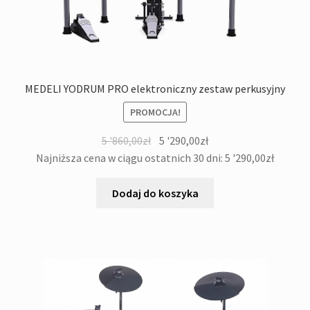
MEDELI YODRUM PRO elektroniczny zestaw perkusyjny
PROMOCJA!
Pierwotna
Aktualna
5 '860,00
zł
5 '290,00
zł
cena
cena
Najniższa cena w ciągu ostatnich 30 dni:
5 '290,00
zł
wynosiła:
wynosi:
5
5
Dodaj do koszyka
'860,00zł.
'290,00zł.