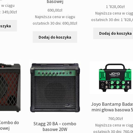
basowej
a w ciągu
1 '828,00
zł
690,00
zł
i:
349,00
zł
Najniższa cena w cią
Najniższa cena w ciągu
ostatnich 30 dni:
1 '828,
ostatnich 30 dni:
690,00
zł
oszyka
Dodaj do koszyka
Dodaj do koszyka
Joyo Bantamp Badas
mini głowa basowa 
760,00
zł
 Combo do
Stagg 20 BA – combo
Najniższa cena w cią
sowej
basowe 20W
ostatnich 30 dni:
760,0