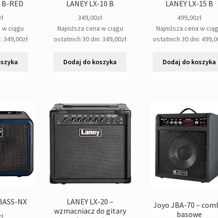
0 B-RED
LANEY LX-10 B
LANEY LX-15 B
zł
349,00
zł
499,00
zł
a w ciągu
Najniższa cena w ciągu
Najniższa cena w cią
i:
349,00
zł
ostatnich 30 dni:
349,00
zł
ostatnich 30 dni:
499,0
oszyka
Dodaj do koszyka
Dodaj do koszyka
BASS-NX
LANEY LX-20 –
Joyo JBA-70 – com
wzmacniacz do gitary
basowe
zł