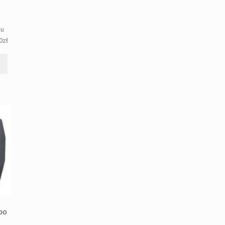
gu
0
zł
bo