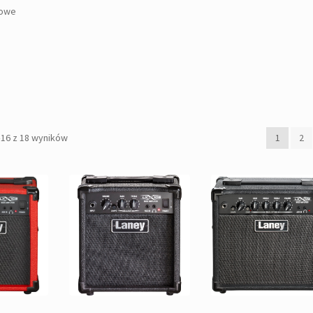
owe
Posortowane
–16 z 18 wyników
1
2
według
popularności