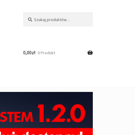
Szukaj:
Szukaj
0,00
zł
0 Produkt