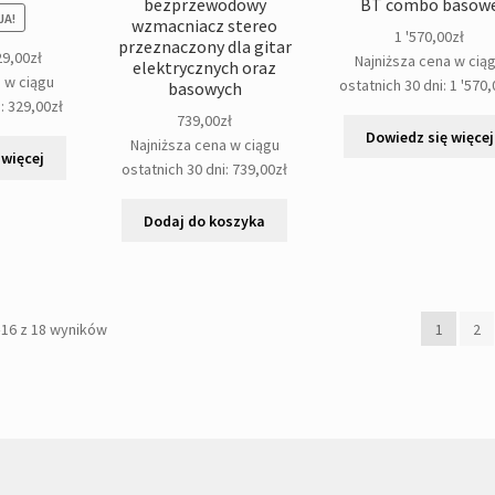
bezprzewodowy
BT combo basow
A!
wzmacniacz stereo
1 '570,00
zł
przeznaczony dla gitar
rwotna
Aktualna
29,00
zł
Najniższa cena w cią
elektrycznych oraz
a
cena
a w ciągu
ostatnich 30 dni:
1 '570,
basowych
osiła:
wynosi:
i:
329,00
zł
739,00
zł
,00zł.
329,00zł.
Dowiedz się więcej
Najniższa cena w ciągu
 więcej
ostatnich 30 dni:
739,00
zł
Dodaj do koszyka
Posortowane
–16 z 18 wyników
1
2
według
popularności