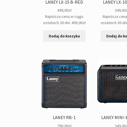
LANEY LX-15 B-RED
LANEY LX-1
499,00
zł
349,00
Najniższa cena w ciągu
Najniższa cen
ostatnich 30 dni:
499,00
zł
ostatnich 30 dn
Dodaj do koszyka
Dodaj do k
LANEY RB-1
LANEY MINI-
790,00
zł
349,00