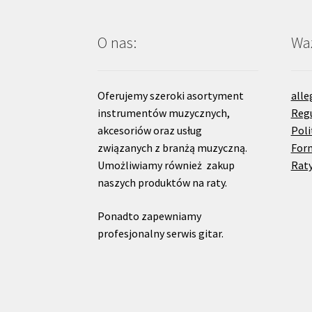
O nas:
Waż
Oferujemy szeroki asortyment
alle
instrumentów muzycznych,
Reg
akcesoriów oraz usług
Poli
związanych z branżą muzyczną.
For
Umożliwiamy również zakup
Raty
naszych produktów na raty.
Ponadto zapewniamy
profesjonalny serwis gitar.