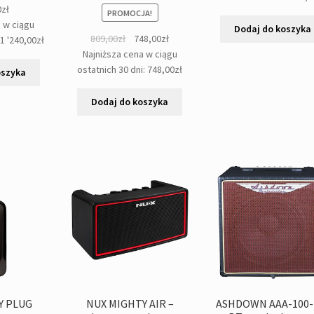
0
zł
PROMOCJA!
a w ciągu
Dodaj do koszyka
Pierwotna
Aktualna
809,00
zł
748,00
zł
:
1 '240,00
zł
cena
cena
Najniższa cena w ciągu
wynosiła:
wynosi:
ostatnich 30 dni:
748,00
zł
oszyka
809,00zł.
748,00zł.
Dodaj do koszyka
Y PLUG
NUX MIGHTY AIR –
ASHDOWN AAA-100-