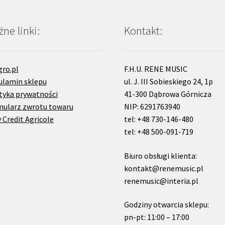
ne linki:
Kontakt:
gro.pl
F.H.U. RENE MUSIC
ulamin sklepu
ul. J. III Sobieskiego 24, 1p
tyka prywatności
41-300 Dąbrowa Górnicza
mularz zwrotu towaru
NIP: 6291763940
 Credit Agricole
tel: +48 730-146-480
tel: +48 500-091-719
Biuro obsługi klienta:
kontakt@renemusic.pl
renemusic@interia.pl
Godziny otwarcia sklepu:
pn-pt: 11:00 – 17:00