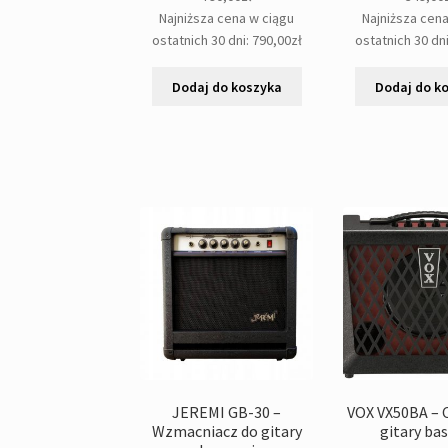
Najniższa cena w ciągu
Najniższa cen
ostatnich 30 dni:
790,00
zł
ostatnich 30 dn
Dodaj do koszyka
Dodaj do k
JEREMI GB-30 –
VOX VX50BA –
Wzmacniacz do gitary
gitary ba