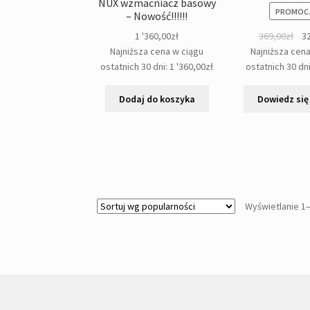
NUX wzmacniacz basowy
PROMOCJ
– Nowość!!!!!!
Pie
1 '360,00
zł
369,00
zł
3
cen
Najniższa cena w ciągu
Najniższa cen
wyn
ostatnich 30 dni:
1 '360,00
zł
ostatnich 30 dn
369
Dodaj do koszyka
Dowiedz się
Wyświetlanie 1