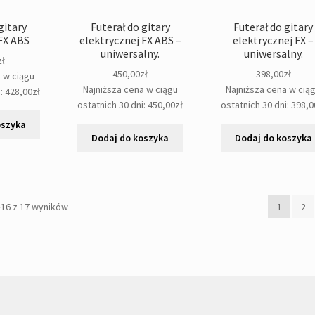
gitary
Futerał do gitary
Futerał do gitary
FX ABS
elektrycznej FX ABS –
elektrycznej FX –
uniwersalny.
uniwersalny.
zł
450,00
zł
398,00
zł
a w ciągu
Najniższa cena w ciągu
Najniższa cena w cią
i:
428,00
zł
ostatnich 30 dni:
450,00
zł
ostatnich 30 dni:
398,0
oszyka
Dodaj do koszyka
Dodaj do koszyka
Posortowane
–16 z 17 wyników
1
2
według
popularności