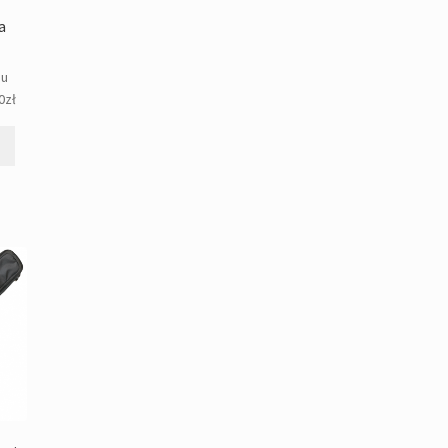
a
gu
0
zł