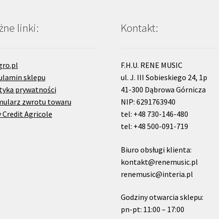
ne linki:
Kontakt:
gro.pl
F.H.U. RENE MUSIC
ulamin sklepu
ul. J. III Sobieskiego 24, 1p
tyka prywatności
41-300 Dąbrowa Górnicza
mularz zwrotu towaru
NIP: 6291763940
 Credit Agricole
tel: +48 730-146-480
tel: +48 500-091-719
Biuro obsługi klienta:
kontakt@renemusic.pl
renemusic@interia.pl
Godziny otwarcia sklepu:
pn-pt: 11:00 – 17:00