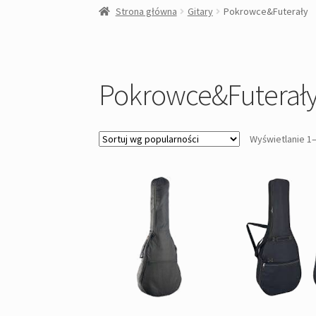
Strona główna
Gitary
Pokrowce&Futerały
Pokrowce&Futerał
Wyświetlanie 1