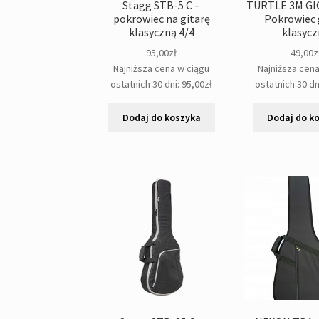
Stagg STB-5 C –
TURTLE 3M GI
pokrowiec na gitarę
Pokrowiec 
klasyczną 4/4
klasyc
95,00
zł
49,00
z
Najniższa cena w ciągu
Najniższa cen
ostatnich 30 dni:
95,00
zł
ostatnich 30 dn
Dodaj do koszyka
Dodaj do k