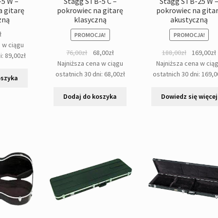
-5 W –
Stagg STB-5 C –
Stagg STB-25 W 
 gitarę
pokrowiec na gitarę
pokrowiec na gita
zną
klasyczną
akustyczną
ł
PROMOCJA!
PROMOCJA!
a w ciągu
Pierwotna
Aktualna
Pierwotna
76,00
zł
68,00
zł
188,00
zł
169,00
zł
i:
89,00
zł
cena
cena
cena
Najniższa cena w ciągu
Najniższa cena w cią
wynosiła:
wynosi:
wynosiła:
ostatnich 30 dni:
68,00
zł
ostatnich 30 dni:
169,0
oszyka
76,00zł.
68,00zł.
188,00zł.
Dodaj do koszyka
Dowiedz się więcej