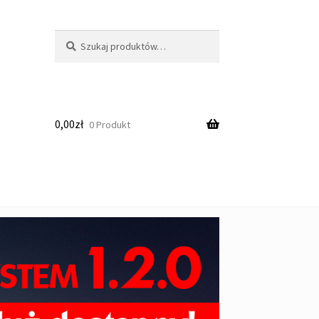
Szukaj:
Szukaj
0,00
zł
0 Produkt