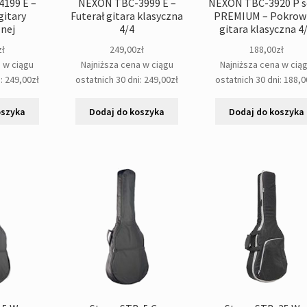
199 E –
NEXON TBC-3999 E –
NEXON TBC-3920 P s
gitary
Futerał gitara klasyczna
PREMIUM – Pokrow
znej
4/4
gitara klasyczna 4
zł
249,00
zł
188,00
zł
a w ciągu
Najniższa cena w ciągu
Najniższa cena w cią
i:
249,00
zł
ostatnich 30 dni:
249,00
zł
ostatnich 30 dni:
188,0
oszyka
Dodaj do koszyka
Dodaj do koszyka