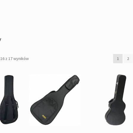
y
Posortowane
–16 z 17 wyników
1
2
według
popularności