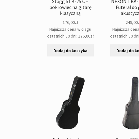
Stagg STB-25 C –
NEXON TBA-4
pokrowiec na gitarę
Futerał do 
klasyczną
akustyc
176,00
zł
249,00
Najniższa cena w ciągu
Najniższa cen
ostatnich 30 dni:
176,00
zł
ostatnich 30 dn
Dodaj do koszyka
Dodaj do k