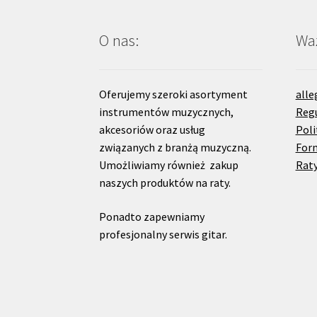
O nas:
Waż
Oferujemy szeroki asortyment
alle
instrumentów muzycznych,
Reg
akcesoriów oraz usług
Poli
związanych z branżą muzyczną.
For
Umożliwiamy również zakup
Raty
naszych produktów na raty.
Ponadto zapewniamy
profesjonalny serwis gitar.