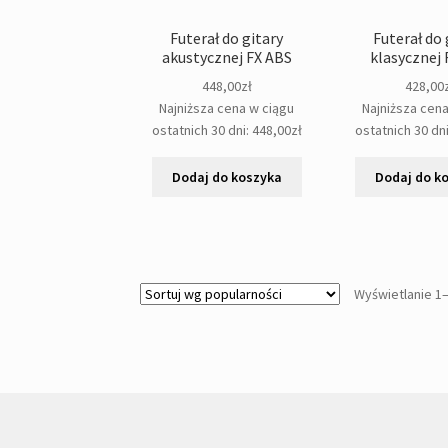
Futerał do gitary
Futerał do 
akustycznej FX ABS
klasycznej 
448,00
zł
428,00
Najniższa cena w ciągu
Najniższa cen
ostatnich 30 dni:
448,00
zł
ostatnich 30 dn
Dodaj do koszyka
Dodaj do k
Wyświetlanie 1