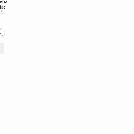
eria
iec
/4
gu
0
zł