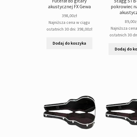
Futerał do gitary
Stagg STB
akustycznej FX Gewa
pokrowiec na
akustyc
398,00
zł
89,00
z
Najniższa cena w ciągu
Najniższa cen
ostatnich 30 dni:
398,00
zł
ostatnich 30 dn
Dodaj do koszyka
Dodaj do k