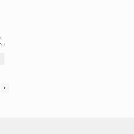
gu
0
zł