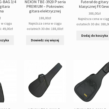
G-BAG 3/4
NEXON TBE-3920 P seria
Futerał do gitary
gitara
PREMIUM – Pokrowiec
klasycznej FX Gew
zna
gitara elektrycznej
388,00
zł
ł
188,00
zł
Najniższa cena w cią
a w ciągu
Najniższa cena w ciągu
ostatnich 30 dni:
388,0
i:
49,00
zł
ostatnich 30 dni:
188,00
zł
Dodaj do koszyka
oszyka
Dowiedz się więcej