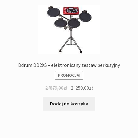
Ddrum DD2XS – elektroniczny zestaw perkusyjny
PROMOCJA!
Pierwotna
Aktualna
2 '879,00
zł
2 '250,00
zł
cena
cena
wynosiła:
wynosi:
Dodaj do koszyka
2
2
'879,00zł.
'250,00zł.