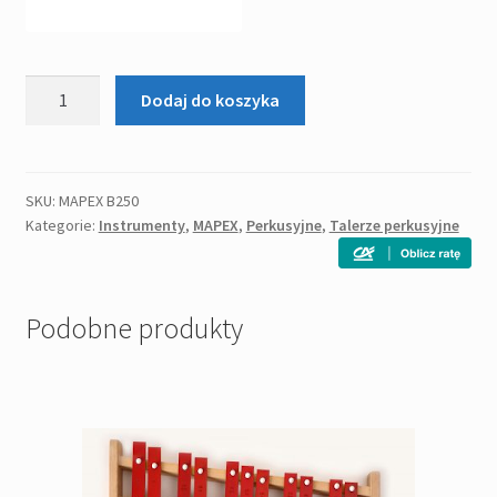
ilość
Dodaj do koszyka
STATYW
ŁAMANY
-
MAPEX
SKU:
MAPEX B250
Kategorie:
Instrumenty
,
MAPEX
,
Perkusyjne
,
Talerze perkusyjne
B250
Podobne produkty