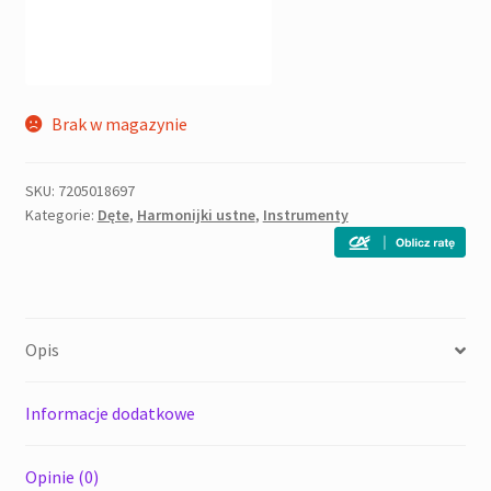
Brak w magazynie
SKU:
7205018697
Kategorie:
Dęte
,
Harmonijki ustne
,
Instrumenty
Opis
Informacje dodatkowe
Opinie (0)