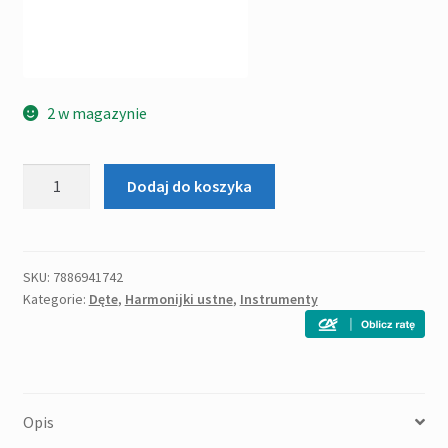
2 w magazynie
ilość
Dodaj do koszyka
HOHNER
Blues
Band
G
SKU:
7886941742
Kategorie:
Dęte
,
Harmonijki ustne
,
Instrumenty
HARMONIJKA
USTNA
Opis