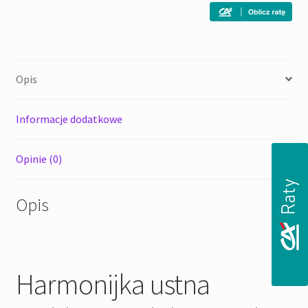
etui
-
harmonijka
ustna
Opis
Informacje dodatkowe
Opinie (0)
Opis
Harmonijka ustna