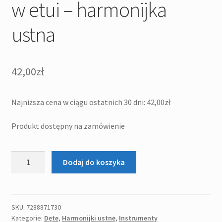
w etui – harmonijka
ustna
42,00
zł
Najniższa cena w ciągu ostatnich 30 dni:
42,00
zł
Produkt dostępny na zamówienie
ilość
Dodaj do koszyka
Walther
RICHTER
C-
Dur
SKU:
7288871730
Kategorie:
Dęte
,
Harmonijki ustne
,
Instrumenty
w