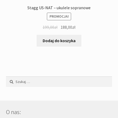
Stagg US-NAT – ukulele sopranowe
PROMOCJA!
Pierwotna
Aktualna
199,00
zł
188,00
zł
cena
cena
wynosiła:
wynosi:
Dodaj do koszyka
199,00zł.
188,00zł.
Szukaj:
O nas: