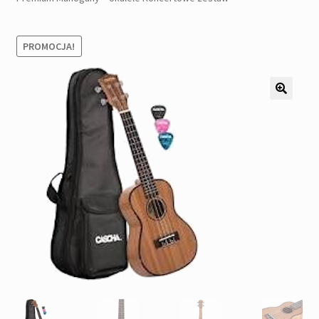
Pozostałe
Kontakt
PROMOCJA!