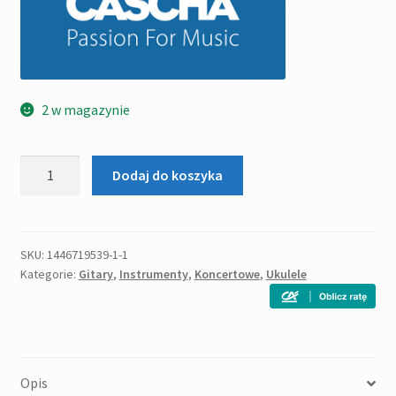
2 w magazynie
ilość
Dodaj do koszyka
Cascha
Premium
Mahogany
-
SKU:
1446719539-1-1
Kategorie:
Gitary
,
Instrumenty
,
Koncertowe
,
Ukulele
Ukulele
Koncertowe
zestaw
Opis