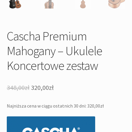
Cascha Premium
Mahogany – Ukulele
Koncertowe zestaw
Pierwotna
Aktualna
348,00
zł
320,00
zł
cena
cena
Najniższa cena w ciągu ostatnich 30 dni:
320,00
zł
wynosiła:
wynosi:
348,00zł.
320,00zł.