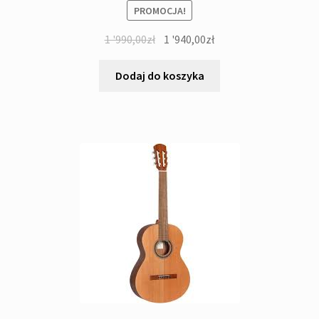
PROMOCJA!
Pierwotna
Aktualna
1 '990,00
zł
1 '940,00
zł
cena
cena
wynosiła:
wynosi:
Dodaj do koszyka
1
1
'990,00zł.
'940,00zł.