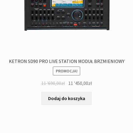
KETRON SD90 PRO LIVE STATION MODUŁ BRZMIENIOWY
PROMOCJA!
Pierwotna
Aktualna
11 '690,00
zł
11 '450,00
zł
cena
cena
wynosiła:
wynosi:
Dodaj do koszyka
11
11
'690,00zł.
'450,00zł.