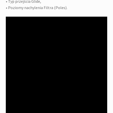
• Typ przejścia Glide,
• Poziomy nachylenia Filtra (Poles).