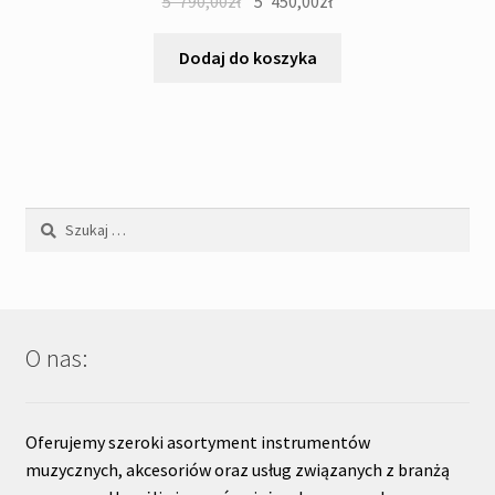
Pierwotna
Aktualna
5 '790,00
zł
5 '450,00
zł
cena
cena
wynosiła:
wynosi:
Dodaj do koszyka
5
5
'790,00zł.
'450,00zł.
Szukaj:
O nas:
Oferujemy szeroki asortyment instrumentów
muzycznych, akcesoriów oraz usług związanych z branżą