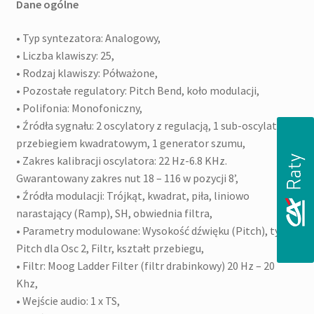
Dane ogólne
• Typ syntezatora: Analogowy,
• Liczba klawiszy: 25,
• Rodzaj klawiszy: Półważone,
• Pozostałe regulatory: Pitch Bend, koło modulacji,
• Polifonia: Monofoniczny,
• Źródła sygnału: 2 oscylatory z regulacją, 1 sub-oscylator z
przebiegiem kwadratowym, 1 generator szumu,
• Zakres kalibracji oscylatora: 22 Hz-6.8 KHz.
Gwarantowany zakres nut 18 – 116 w pozycji 8’,
• Źródła modulacji: Trójkąt, kwadrat, piła, liniowo
narastający (Ramp), SH, obwiednia filtra,
• Parametry modulowane: Wysokość dźwięku (Pitch), tylko
Pitch dla Osc 2, Filtr, kształt przebiegu,
• Filtr: Moog Ladder Filter (filtr drabinkowy) 20 Hz – 20
Khz,
• Wejście audio: 1 x TS,