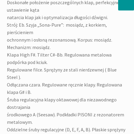
Doskonałe położenie poszczególnych klap, perfekcyjne
ustawienie kąta
natarcia klap jak i optymalizacja długości dźwigni.
Strój: Eb. Szyja „Sona-Pure”: mosiądz, z korkiem,
pierścieniem
ochronnym i osłoną rezonansową. Korpus: mosiądz.
Mechanizm: mosiądz.
Klapa High F#. Tilter C#-Bb. Regulowana metalowa
podpórka pod kciuk.
Regulowane filce. Sprężyny ze stali nierdzewnej ( Blue
Steel ).
Odłączana czara. Regulowane ręcznie klapy. Regulowana
klapa G# i B.
Śruba regulacyjna klapy oktawowej dla niezawodnego
dostrajania
środkowego A (Seesaw). Podkładki PISONI z rezonatorem
metalowym.
Oddzielne śruby regulacyjne (D, E, F, A, B). Płaskie sprężyny