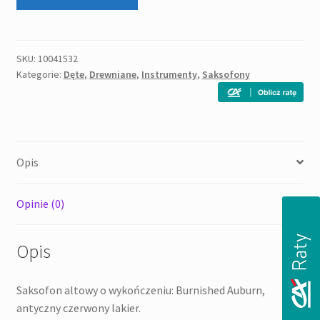
JUPITER
JAS
1100
BAQ
SKU:
10041532
Kategorie:
Dęte
,
Drewniane
,
Instrumenty
,
Saksofony
Opis
Opinie (0)
Opis
Saksofon altowy o wykończeniu: Burnished Auburn,
antyczny czerwony lakier.