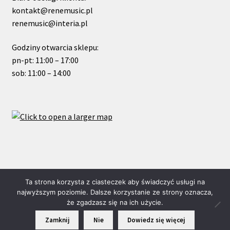
kontakt@renemusic.pl
renemusic@interia.pl
Godziny otwarcia sklepu:
pn-pt: 11:00 – 17:00
sob: 11:00 – 14:00
© ReneMusic 2024 Powered by Michal Zalas
Ta strona korzysta z ciasteczek aby świadczyć usługi na
najwyższym poziomie. Dalsze korzystanie ze strony oznacza,
że zgadzasz się na ich użycie.
0
Zamknij
Nie
Dowiedz się więcej
Szukaj:
Szukaj