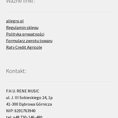
Ważne linki:
allegro.pl
Regulamin sklepu
Polityka prywatności
Formularz zwrotu towaru
Raty Credit Agricole
Kontakt:
F.H.U. RENE MUSIC
ul. J. III Sobieskiego 24, 1p
41-300 Dąbrowa Górnicza
NIP: 6291763940
tel: +48 730-146-480