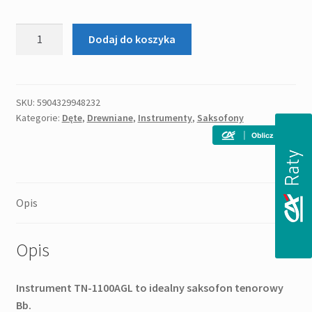
ilość
Dodaj do koszyka
J.
MICHAEL
TN-
1100AGL
SKU:
5904329948232
Kategorie:
Dęte
,
Drewniane
,
Instrumenty
,
Saksofony
SAKSOFON
Opis
Opis
Instrument TN-1100AGL to idealny saksofon tenorowy
Bb.