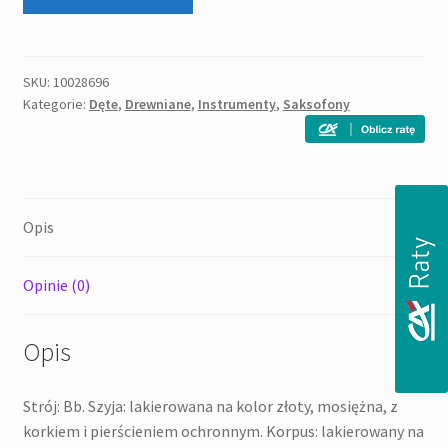
JUPITER
JTS
700
Q
SKU:
10028696
Kategorie:
Dęte
,
Drewniane
,
Instrumenty
,
Saksofony
Opis
Opinie (0)
Opis
Strój: Bb. Szyja: lakierowana na kolor złoty, mosiężna, z
korkiem i pierścieniem ochronnym. Korpus: lakierowany na