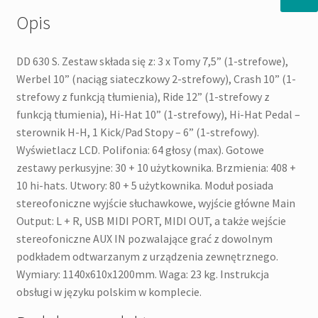
Opis
DD 630 S. Zestaw składa się z: 3 x Tomy 7,5” (1-strefowe),
Werbel 10” (naciąg siateczkowy 2-strefowy), Crash 10” (1-
strefowy z funkcją tłumienia), Ride 12” (1-strefowy z
funkcją tłumienia), Hi-Hat 10” (1-strefowy), Hi-Hat Pedal –
sterownik H-H, 1 Kick/Pad Stopy – 6” (1-strefowy).
Wyświetlacz LCD. Polifonia: 64 głosy (max). Gotowe
zestawy perkusyjne: 30 + 10 użytkownika. Brzmienia: 408 +
10 hi-hats. Utwory: 80 + 5 użytkownika. Moduł posiada
stereofoniczne wyjście słuchawkowe, wyjście główne Main
Output: L + R, USB MIDI PORT, MIDI OUT, a także wejście
stereofoniczne AUX IN pozwalające grać z dowolnym
podkładem odtwarzanym z urządzenia zewnętrznego.
Wymiary: 1140x610x1200mm. Waga: 23 kg. Instrukcja
obsługi w języku polskim w komplecie.