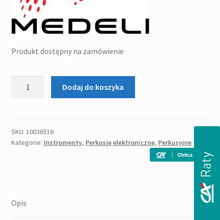
Produkt dostępny na zamówienie
ilość
Dodaj do koszyka
MEDELI
DD
630
S
SKU:
10036516
Kategorie:
Instrumenty
,
Perkusje elektroniczne
,
Perkusyjne
zestaw
perkusyjny
elektroniczny
Opis