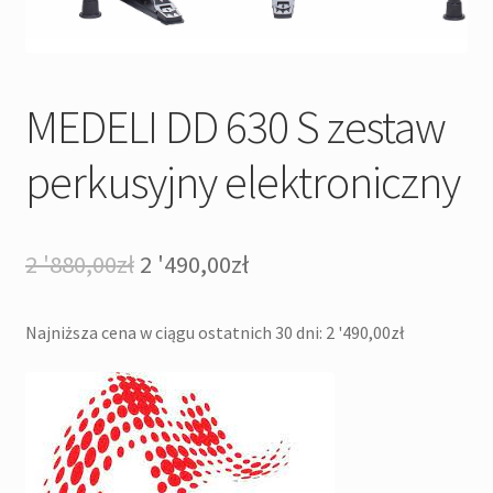
MEDELI DD 630 S zestaw
perkusyjny elektroniczny
Pierwotna
Aktualna
2 '880,00
zł
2 '490,00
zł
cena
cena
Najniższa cena w ciągu ostatnich 30 dni:
2 '490,00
zł
wynosiła:
wynosi:
2
2
'880,00zł.
'490,00zł.