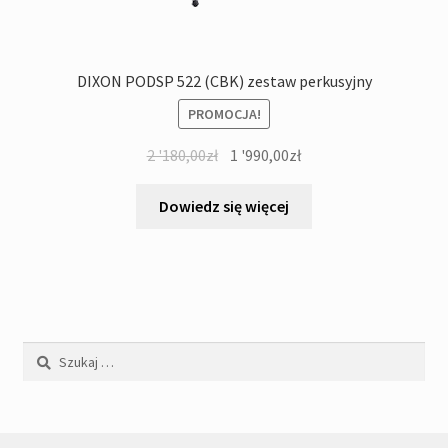
DIXON PODSP 522 (CBK) zestaw perkusyjny
PROMOCJA!
Pierwotna
Aktualna
2 '180,00
zł
1 '990,00
zł
cena
cena
wynosiła:
wynosi:
Dowiedz się więcej
2
1
'180,00zł.
'990,00zł.
Szukaj: