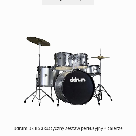
2
1
'200,00zł.
'990,00zł.
Ddrum D2 BS akustyczny zestaw perkusyjny + talerze