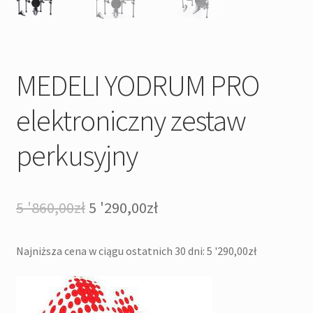
MEDELI YODRUM PRO
elektroniczny zestaw
perkusyjny
Pierwotna
Aktualna
5 '860,00
zł
5 '290,00
zł
cena
cena
Najniższa cena w ciągu ostatnich 30 dni:
5 '290,00
zł
wynosiła:
wynosi:
5
5
'860,00zł.
'290,00zł.