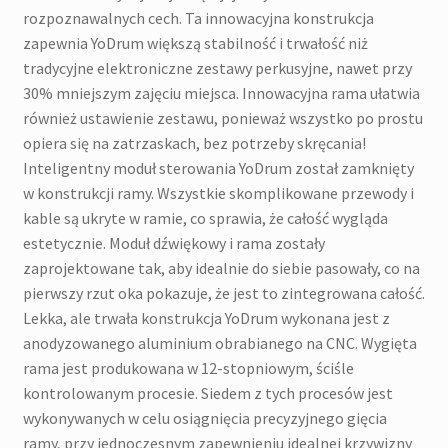
rozpoznawalnych cech. Ta innowacyjna konstrukcja
zapewnia YoDrum większą stabilność i trwałość niż
tradycyjne elektroniczne zestawy perkusyjne, nawet przy
30% mniejszym zajęciu miejsca. Innowacyjna rama ułatwia
również ustawienie zestawu, ponieważ wszystko po prostu
opiera się na zatrzaskach, bez potrzeby skręcania!
Inteligentny moduł sterowania YoDrum został zamknięty
w konstrukcji ramy. Wszystkie skomplikowane przewody i
kable są ukryte w ramie, co sprawia, że całość wygląda
estetycznie. Moduł dźwiękowy i rama zostały
zaprojektowane tak, aby idealnie do siebie pasowały, co na
pierwszy rzut oka pokazuje, że jest to zintegrowana całość.
Lekka, ale trwała konstrukcja YoDrum wykonana jest z
anodyzowanego aluminium obrabianego na CNC. Wygięta
rama jest produkowana w 12-stopniowym, ściśle
kontrolowanym procesie. Siedem z tych procesów jest
wykonywanych w celu osiągnięcia precyzyjnego gięcia
ramy, przy jednoczesnym zapewnieniu idealnej krzywizny