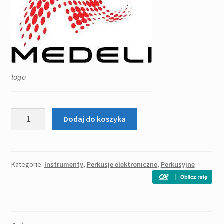
logo
ilość
Dodaj do koszyka
MEDELI
YODRUM
PRO
elektroniczny
Kategorie:
Instrumenty
,
Perkusje elektroniczne
,
Perkusyjne
zestaw
perkusyjny