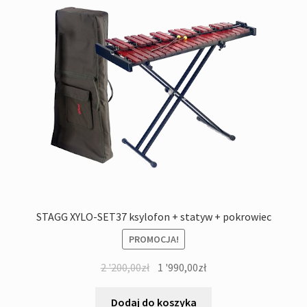
STAGG XYLO-SET37 ksylofon + statyw + pokrowiec
PROMOCJA!
Pierwotna
Aktualna
2 '200,00
zł
1 '990,00
zł
cena
cena
wynosiła:
wynosi:
Dodaj do koszyka