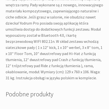
wnętrza ramy. Pady wykonane są z nowego, innowacyjnego
materiału kompozytowego, zapewniającego naturalne i
ciche odbicie. Jeśli grasz w salonie, nie obudzisz nawet
dziecka! Yodrum Pro posiada swoją aplikację która
umożliwia dostęp do dodatkowych funkcji zestawu. Moduł
wyposażony został w Bluetooth 4.0, i kartę
bezprzewodową WIFI 802.11n. W skład zestawu wchodzą:
siateczkowe pady ( 1 x 12″ kick, 1 x 10″ werbel, 3 x 8″ tom, 1
x 10″ Floor Tom, 10″ dwustrefowy pad Hi-Hat z funkcją
tłumienia, 12″ dwustrefowy pad Crash z funkcją tłumienia,
12″ trójstrefowy pad Ride z funkcją tłumienia ), rama,
okablowanie, moduł. Wymiary (cm): 129 x 760 x 106. Waga:
31 kg. Instrukcja obsługi w języku polskim w komplecie.
Podobne produkty