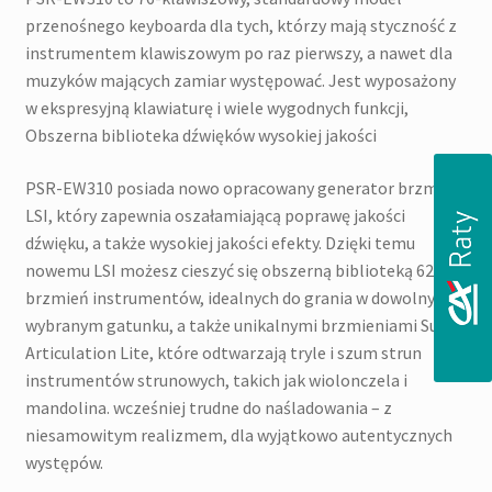
przenośnego keyboarda dla tych, którzy mają styczność z
instrumentem klawiszowym po raz pierwszy, a nawet dla
muzyków mających zamiar występować. Jest wyposażony
w ekspresyjną klawiaturę i wiele wygodnych funkcji,
Obszerna biblioteka dźwięków wysokiej jakości
PSR-EW310 posiada nowo opracowany generator brzmień
LSI, który zapewnia oszałamiającą poprawę jakości
dźwięku, a także wysokiej jakości efekty. Dzięki temu
nowemu LSI możesz cieszyć się obszerną biblioteką 622
brzmień instrumentów, idealnych do grania w dowolnym
wybranym gatunku, a także unikalnymi brzmieniami Super
Articulation Lite, które odtwarzają tryle i szum strun
instrumentów strunowych, takich jak wiolonczela i
mandolina. wcześniej trudne do naśladowania – z
niesamowitym realizmem, dla wyjątkowo autentycznych
występów.