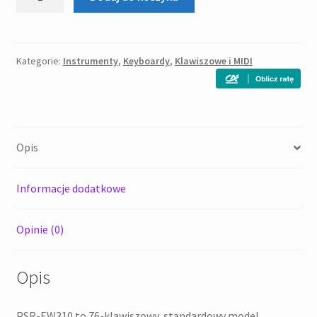
Yamaha
PSR
EW310
Keyboard
Kategorie:
Instrumenty
,
Keyboardy
,
Klawiszowe i MIDI
Opis
Informacje dodatkowe
Opinie (0)
Opis
PSR-EW310 to 76-klawiszowy, standardowy model