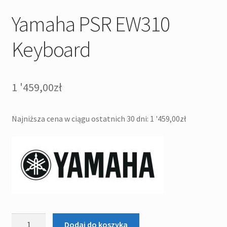
Yamaha PSR EW310
Keyboard
1 '459,00
zł
Najniższa cena w ciągu ostatnich 30 dni:
1 '459,00
zł
ilość
Dodaj do koszyka