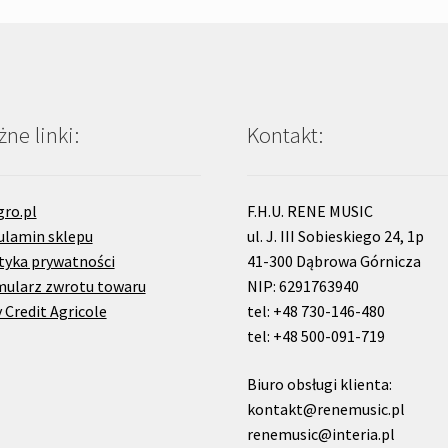
ne linki:
Kontakt:
gro.pl
F.H.U. RENE MUSIC
ulamin sklepu
ul. J. III Sobieskiego 24, 1p
tyka prywatności
41-300 Dąbrowa Górnicza
mularz zwrotu towaru
NIP: 6291763940
 Credit Agricole
tel: +48 730-146-480
tel: +48 500-091-719
Biuro obsługi klienta:
kontakt@renemusic.pl
renemusic@interia.pl