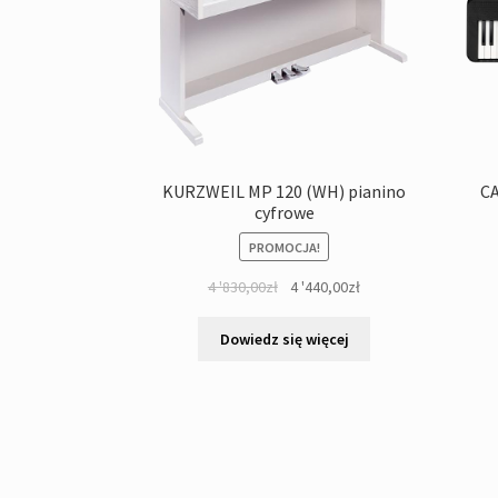
KURZWEIL MP 120 (WH) pianino
CA
cyfrowe
PROMOCJA!
Pierwotna
Aktualna
4 '830,00
zł
4 '440,00
zł
cena
cena
wynosiła:
wynosi:
Dowiedz się więcej
4
4
'830,00zł.
'440,00zł.