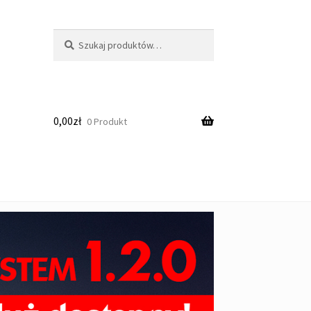
Szukaj:
Szukaj
0,00
zł
0 Produkt