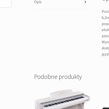
Opis
Poli
6,3m
popr
efek
pios
Wymi
doda
języ
Podobne produkty