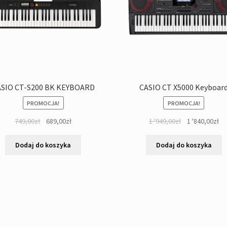
SIO CT-S200 BK KEYBOARD
CASIO CT X5000 Keyboar
PROMOCJA!
PROMOCJA!
Pierwotna
Aktualna
Pierwotna
Ak
749,00
zł
689,00
zł
1 '949,00
zł
1 '840,00
zł
cena
cena
cena
ce
wynosiła:
wynosi:
wynosiła:
wy
Dodaj do koszyka
Dodaj do koszyka
749,00zł.
689,00zł.
1
1
'949,00zł.
'84