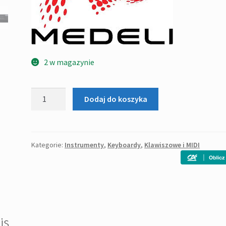
2 w magazynie
ilość
Dodaj do koszyka
MEDELI
MK
100
Keyboard
Kategorie:
Instrumenty
,
Keyboardy
,
Klawiszowe i MIDI
61
klawiszy
z
dynamiką
is