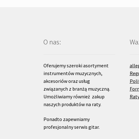
O nas:
Waż
Oferujemy szeroki asortyment
alle
instrumentów muzycznych,
Reg
akcesoriów oraz usług
Poli
związanych z branżą muzyczną.
For
Umożliwiamy również zakup
Raty
naszych produktów na raty.
Ponadto zapewniamy
profesjonalny serwis gitar.