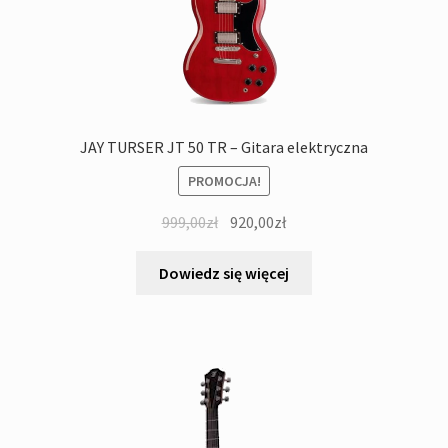
JAY TURSER JT 50 TR – Gitara elektryczna
PROMOCJA!
Pierwotna
Aktualna
999,00
zł
920,00
zł
cena
cena
wynosiła:
wynosi:
Dowiedz się więcej
999,00zł.
920,00zł.