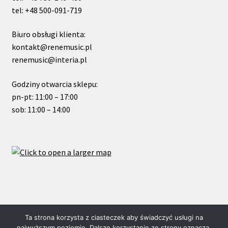
tel: +48 500-091-719
Biuro obsługi klienta:
kontakt@renemusic.pl
renemusic@interia.pl
Godziny otwarcia sklepu:
pn-pt: 11:00 – 17:00
sob: 11:00 – 14:00
© ReneMusic 2019 Powered by Michal Zalas
Ta strona korzysta z ciasteczek aby świadczyć usługi na
najwyższym poziomie. Dalsze korzystanie ze strony oznacza,