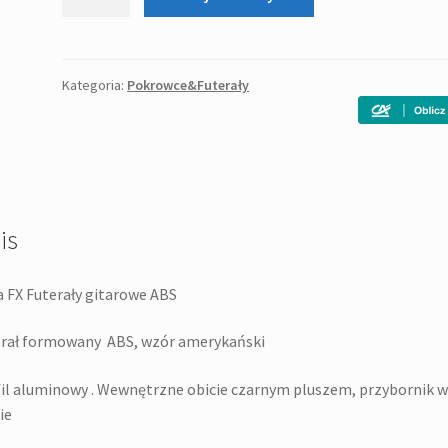
Futerał
do
gitary
klasycznej
Kategoria:
Pokrowce&Futerały
FX
ABS
is
a FX Futerały gitarowe ABS
rał formowany ABS, wzór amerykański
il aluminowy . Wewnętrzne obicie czarnym pluszem, przybornik w
ie