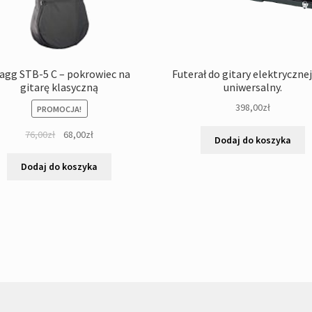
agg STB-5 C – pokrowiec na
Futerał do gitary elektrycznej
gitarę klasyczną
uniwersalny.
398,00
zł
PROMOCJA!
Pierwotna
Aktualna
76,00
zł
68,00
zł
Dodaj do koszyka
cena
cena
wynosiła:
wynosi:
Dodaj do koszyka
76,00zł.
68,00zł.