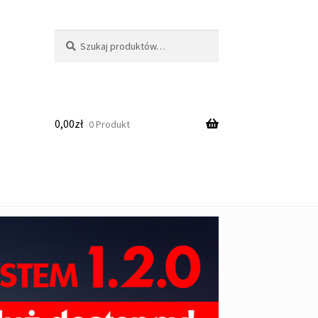
Szukaj:
Szukaj
0,00
zł
0 Produkt