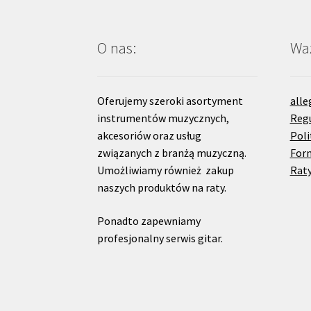
O nas:
Waż
Oferujemy szeroki asortyment
alle
instrumentów muzycznych,
Reg
akcesoriów oraz usług
Poli
związanych z branżą muzyczną.
For
Umożliwiamy również zakup
Raty
naszych produktów na raty.
Ponadto zapewniamy
profesjonalny serwis gitar.