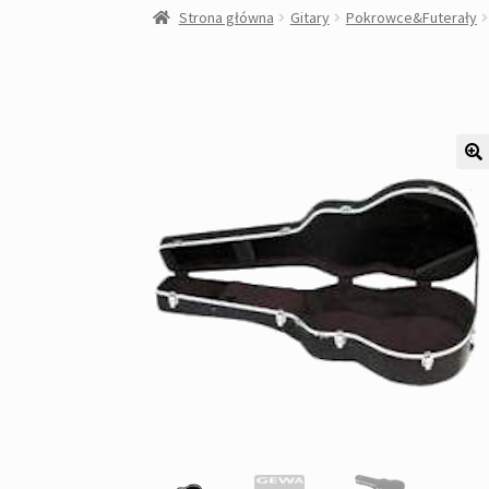
Strona główna
Gitary
Pokrowce&Futerały