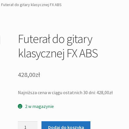
Futerał do gitary klasycznej FX ABS
Futerał do gitary
klasycznej FX ABS
428,00
zł
Najniższa cena w ciągu ostatnich 30 dni:
428,00
zł
2 w magazynie
ilość
Dodaj do koszyka