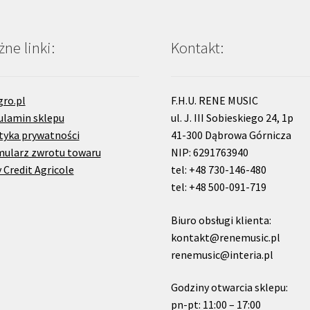
ne linki:
Kontakt:
gro.pl
F.H.U. RENE MUSIC
ulamin sklepu
ul. J. III Sobieskiego 24, 1p
tyka prywatności
41-300 Dąbrowa Górnicza
mularz zwrotu towaru
NIP: 6291763940
 Credit Agricole
tel: +48 730-146-480
tel: +48 500-091-719
Biuro obsługi klienta:
kontakt@renemusic.pl
renemusic@interia.pl
Godziny otwarcia sklepu:
pn-pt: 11:00 – 17:00