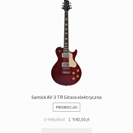
Samick AV-3 TR Gitara elektryczna
PROMOCJA!
Pierwotna
Aktualna
1 '990,00
zł
1 '940,00
zł
cena
cena