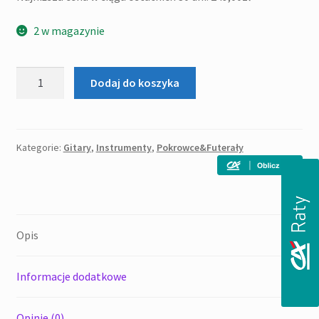
2 w magazynie
ilość
Dodaj do koszyka
NEXON
TBA-
4199
E
Kategorie:
Gitary
,
Instrumenty
,
Pokrowce&Futerały
-
Futerał
do
gitary
Opis
akustycznej
Informacje dodatkowe
Opinie (0)