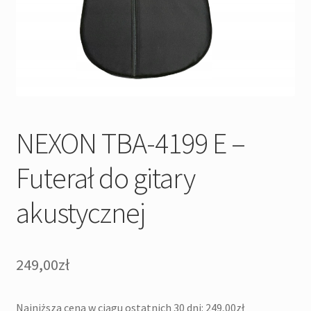
NEXON TBA-4199 E –
Futerał do gitary
akustycznej
249,00
zł
Najniższa cena w ciągu ostatnich 30 dni:
249,00
zł