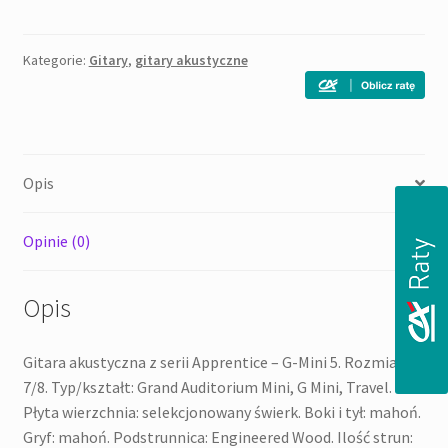
AGM
5
(BK)
Kategorie:
Gitary
,
gitary akustyczne
Opis
Opinie (0)
Opis
Gitara akustyczna z serii Apprentice – G-Mini 5. Rozmiar:
7/8. Typ/kształt: Grand Auditorium Mini, G Mini, Travel.
Płyta wierzchnia: selekcjonowany świerk. Boki i tył: mahoń.
Gryf: mahoń. Podstrunnica: Engineered Wood. Ilość strun: