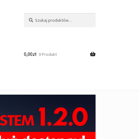
Szukaj:
Szukaj
0,00
zł
0 Produkt