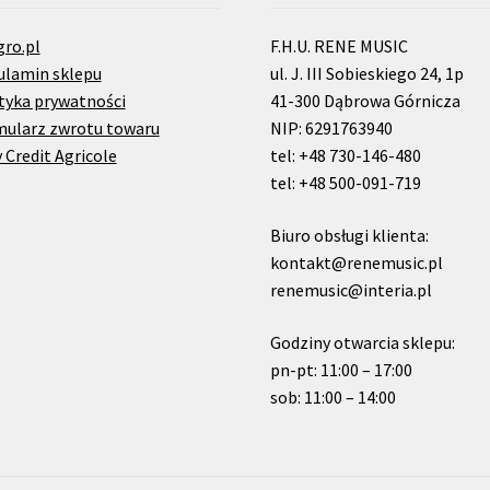
gro.pl
F.H.U. RENE MUSIC
ulamin sklepu
ul. J. III Sobieskiego 24, 1p
tyka prywatności
41-300 Dąbrowa Górnicza
mularz zwrotu towaru
NIP: 6291763940
 Credit Agricole
tel: +48 730-146-480
tel: +48 500-091-719
Biuro obsługi klienta:
kontakt@renemusic.pl
renemusic@interia.pl
Godziny otwarcia sklepu:
pn-pt: 11:00 – 17:00
sob: 11:00 – 14:00