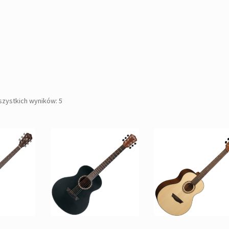
Posortowane
szystkich wyników: 5
według
popularności