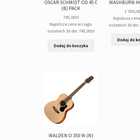
OSCAR SCHMIDT OD 45 C
WASHBURN HG 
(B) PACK
1 '650,0
745,00
zł
Najniższa cen
Najniższa cena w ciągu
ostatnich 30 dni
ostatnich 30 dni:
745,00
zł
Dodaj do k
Dodaj do koszyka
WALDEN O 350 W (N)