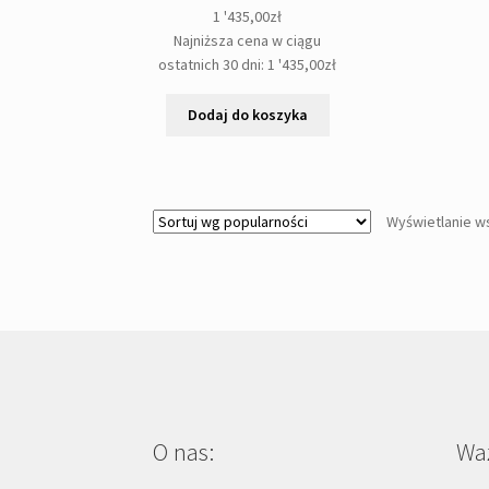
1 '435,00
zł
Najniższa cena w ciągu
ostatnich 30 dni:
1 '435,00
zł
Dodaj do koszyka
Wyświetlanie w
O nas:
Waż