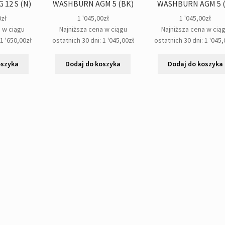
12 S (N)
WASHBURN AGM 5 (BK)
WASHBURN AGM 5 (
0
zł
1 '045,00
zł
1 '045,00
zł
a w ciągu
Najniższa cena w ciągu
Najniższa cena w cią
:
1 '650,00
zł
ostatnich 30 dni:
1 '045,00
zł
ostatnich 30 dni:
1 '045,
oszyka
Dodaj do koszyka
Dodaj do koszyka