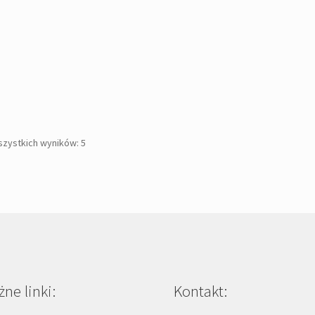
Posortowane
szystkich wyników: 5
według
popularności
ne linki:
Kontakt: