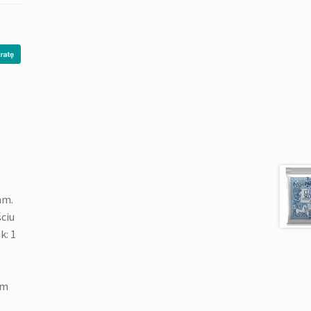
mm.
ciu
k: 1
am