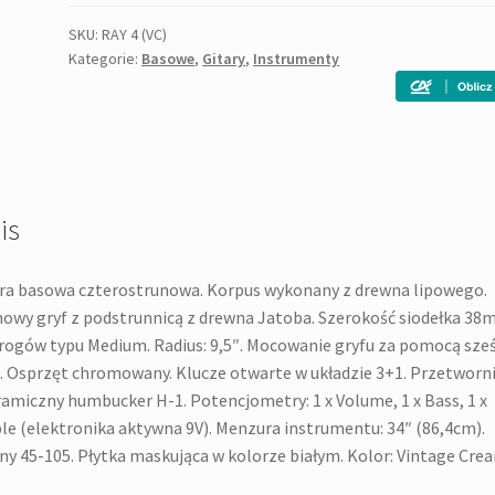
4
(VC)
SKU:
RAY 4 (VC)
Kategorie:
Basowe
,
Gitary
,
Instrumenty
bas
is
ra basowa czterostrunowa. Korpus wykonany z drewna lipowego.
owy gryf z podstrunnicą z drewna Jatoba. Szerokość siodełka 38
rogów typu Medium. Radius: 9,5″. Mocowanie gryfu za pomocą sześ
. Osprzęt chromowany. Klucze otwarte w układzie 3+1. Przetworni
ramiczny humbucker H-1. Potencjometry: 1 x Volume, 1 x Bass, 1 x
le (elektronika aktywna 9V). Menzura instrumentu: 34″ (86,4cm).
ny 45-105. Płytka maskująca w kolorze białym. Kolor: Vintage Cre