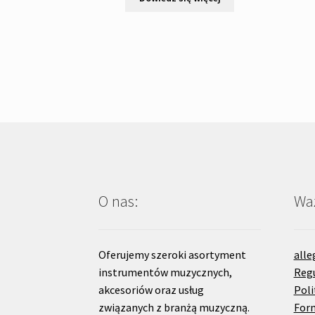
O nas:
Waż
Oferujemy szeroki asortyment
alle
instrumentów muzycznych,
Reg
akcesoriów oraz usług
Poli
związanych z branżą muzyczną.
For