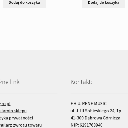
Dodaj do koszyka
Dodaj do koszyka
ne linki:
Kontakt:
gro.pl
F.H.U. RENE MUSIC
ulamin sklepu
ul. J. III Sobieskiego 24, 1p
tyka prywatności
41-300 Dąbrowa Górnicza
mularz zwrotu towaru
NIP: 6291763940