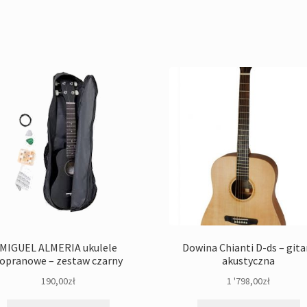
MIGUEL ALMERIA ukulele
Dowina Chianti D-ds – gita
opranowe – zestaw czarny
akustyczna
190,00
zł
1 '798,00
zł