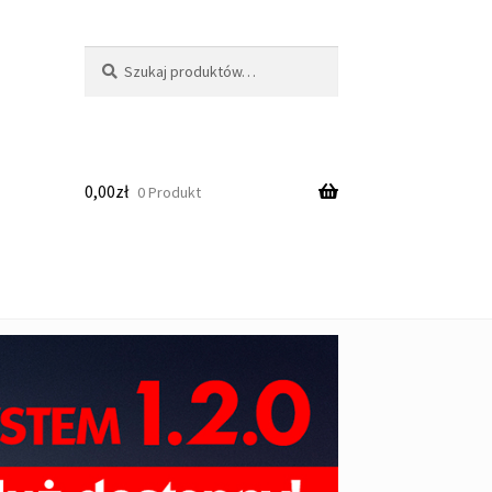
Szukaj:
Szukaj
0,00
zł
0 Produkt