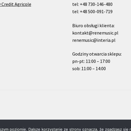
 Credit Agricole
tel: +48 730-146-480
tel: +48 500-091-719
Biuro obsługi klienta:
kontakt@renemusic.pl
renemusic@interia.pl
Godziny otwarcia sklepu:
pn-pt: 11:00 – 17:00
sob: 11:00 – 14:00
szym poziomie. Dalsze korzystanie ze strony oznacza, że zgadzasz się n