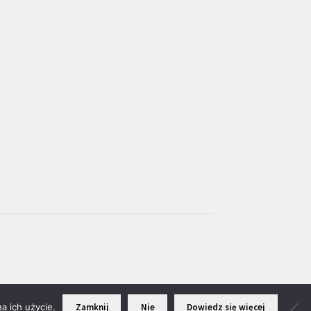
a ich użycie.
Zamknij
Nie
Dowiedz się więcej