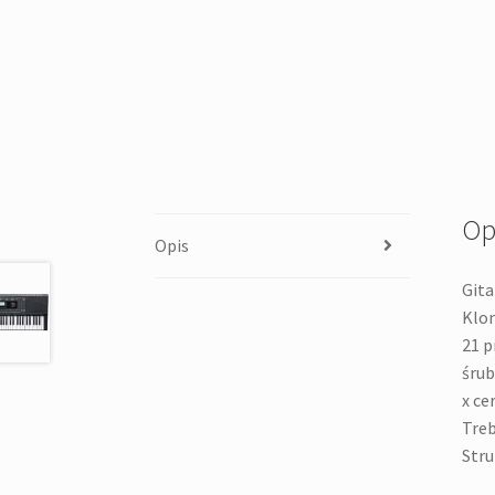
Op
Opis
Gita
Klon
21 p
śrub
x ce
Treb
Stru