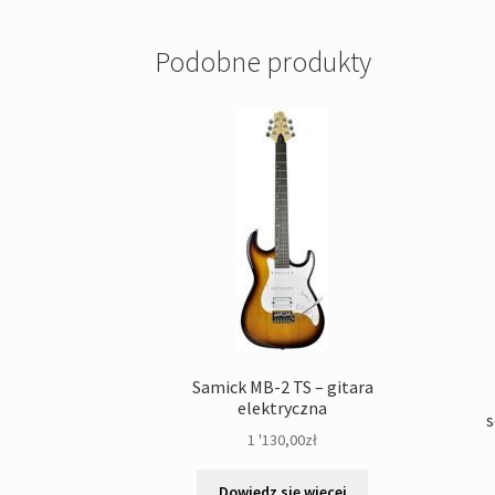
Podobne produkty
Samick MB-2 TS – gitara
elektryczna
s
1 '130,00
zł
Dowiedz się więcej