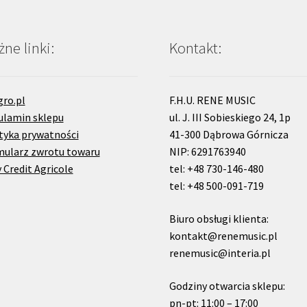
ne linki:
Kontakt:
gro.pl
F.H.U. RENE MUSIC
ulamin sklepu
ul. J. III Sobieskiego 24, 1p
tyka prywatności
41-300 Dąbrowa Górnicza
mularz zwrotu towaru
NIP: 6291763940
 Credit Agricole
tel: +48 730-146-480
tel: +48 500-091-719
Biuro obsługi klienta:
kontakt@renemusic.pl
renemusic@interia.pl
Godziny otwarcia sklepu:
pn-pt: 11:00 – 17:00