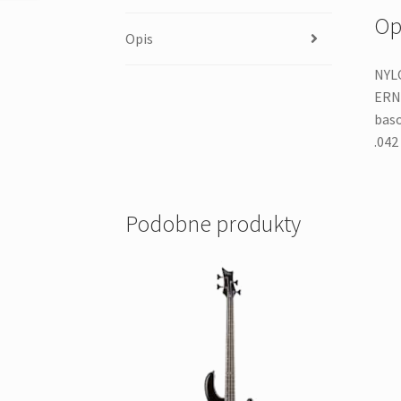
Op
Opis
NYLO
ERNE
baso
.042
Podobne produkty