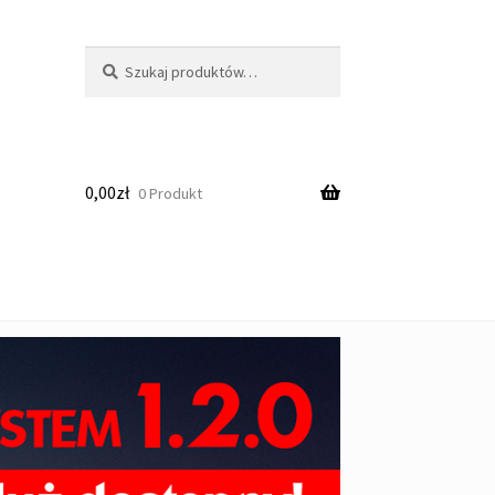
Szukaj:
Szukaj
0,00
zł
0 Produkt