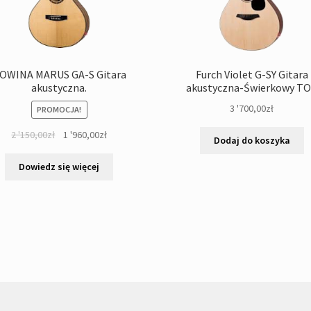
OWINA MARUS GA-S Gitara
Furch Violet G-SY Gitara
akustyczna.
akustyczna-Świerkowy T
3 '700,00
zł
PROMOCJA!
Pierwotna
Aktualna
2 '150,00
zł
1 '960,00
zł
Dodaj do koszyka
cena
cena
wynosiła:
wynosi:
Dowiedz się więcej
2
1
'150,00zł.
'960,00zł.