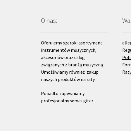
O nas:
Waż
Oferujemy szeroki asortyment
alle
instrumentów muzycznych,
Reg
akcesoriów oraz usług
Poli
związanych z branżą muzyczną.
For
Umożliwiamy również zakup
Raty
naszych produktów na raty.
Ponadto zapewniamy
profesjonalny serwis gitar.