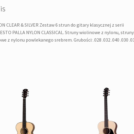
is
N CLEAR & SILVER Zestaw 6 strun do gitary klasycznej z serii
STO PALLA NYLON CLASSICAL. Struny wiolinowe z nylonu, struny
we z nylonu powlekanego srebrem. Grubości: .028 .032 .040 .030 .0