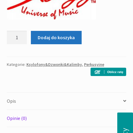
ilość
Dodaj do koszyka
STAGG
XYLO-
SET37
ksylofon
Kategorie:
Ksylofony&Dzwonki&Kalimby
,
Perkusyjne
+
statyw
+
pokrowiec
Opis
Opinie (0)