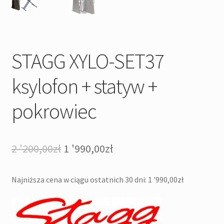
STAGG XYLO-SET37
ksylofon + statyw +
pokrowiec
Pierwotna
Aktualna
2 '200,00
zł
1 '990,00
zł
cena
cena
Najniższa cena w ciągu ostatnich 30 dni:
1 '990,00
zł
wynosiła:
wynosi:
2
1
'200,00zł.
'990,00zł.