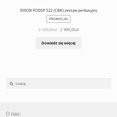
DIXON PODSP 522 (CBK) zestaw perkusyjny
PROMOCJA!
Pierwotna
Aktualna
2 '180,00
zł
1 '990,00
zł
cena
cena
wynosiła:
wynosi:
Dowiedz się więcej
2
1
'180,00zł.
'990,00zł.
Szukaj:
O nas: