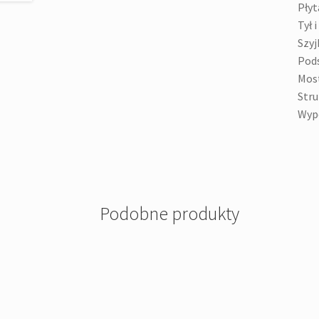
Płyt
Tył i
Szyj
Pods
Most
Stru
Wypo
Podobne produkty