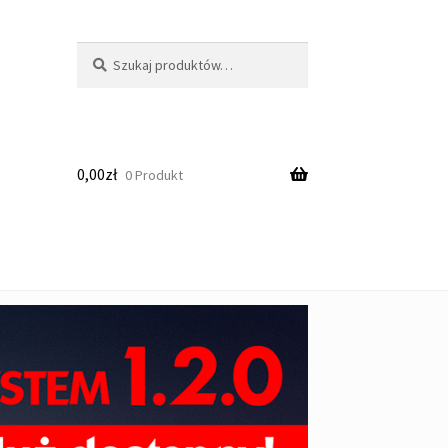
Szukaj:
Szukaj
0,00
zł
0 Produkt