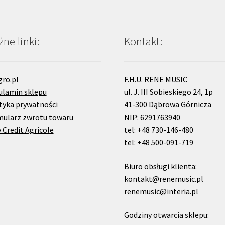
ne linki:
Kontakt:
gro.pl
F.H.U. RENE MUSIC
ulamin sklepu
ul. J. III Sobieskiego 24, 1p
tyka prywatności
41-300 Dąbrowa Górnicza
mularz zwrotu towaru
NIP: 6291763940
 Credit Agricole
tel: +48 730-146-480
tel: +48 500-091-719
Biuro obsługi klienta:
kontakt@renemusic.pl
renemusic@interia.pl
Godziny otwarcia sklepu: