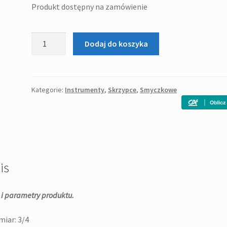
Produkt dostępny na zamówienie
ilość
Dodaj do koszyka
Stagg
VN
3/4
-
Kategorie:
Instrumenty
,
Skrzypce
,
Smyczkowe
skrzypce
is
 i parametry produktu.
iar: 3/4