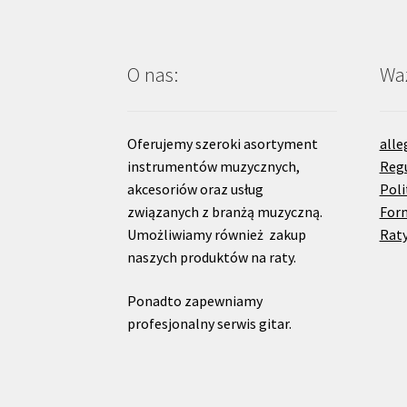
O nas:
Waż
Oferujemy szeroki asortyment
alle
instrumentów muzycznych,
Reg
akcesoriów oraz usług
Poli
związanych z branżą muzyczną.
For
Umożliwiamy również zakup
Raty
naszych produktów na raty.
Ponadto zapewniamy
profesjonalny serwis gitar.