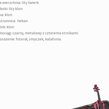
a wierzchnia: lity świerk
 boki: lity klon
ka: klon
trunnica: heban
ek: klon
nociąg: czarny, metalowy z czterema stroikami
sażenie: futerał, smyczek, kalafonia.