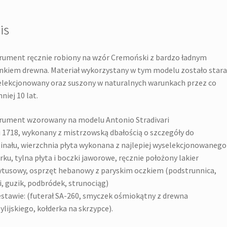
is
rument ręcznie robiony na wzór Cremoński z bardzo ładnym
nkiem drewna. Materiał wykorzystany w tym modelu zostało star
lekcjonowany oraz suszony w naturalnych warunkach przez co
niej 10 lat.
rument wzorowany na modelu Antonio Stradivari
 1718, wykonany z mistrzowską dbałością o szczegóły do
inału, wierzchnia płyta wykonana z najlepiej wyselekcjonowanego
rku, tylna płyta i boczki jaworowe, ręcznie położony lakier
ytusowy, osprzęt hebanowy z paryskim oczkiem (podstrunnica,
i, guzik, podbródek, strunociąg)
stawie: (futerał SA-260, smyczek ośmiokątny z drewna
ylijskiego, kołderka na skrzypce).