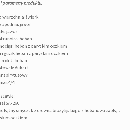
 i parametry produktu.
a wierzchnia: świerk
a spodnia: jawor
ki: jawor
trunnica: heban
nociąg: heban z paryskim oczkiem
i i guzik:heban z paryskim oczkiem
bródek: heban
tawek: Aubert
er spirytusowy
iar:4/4
stawie:
rał SA-260
okątny smyczek z drewna brazylijskiego z hebanową żabką z
skim oczkiem.