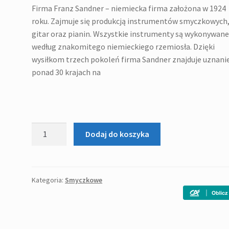
Firma Franz Sandner – niemiecka firma założona w 1924
roku. Zajmuje się produkcją instrumentów smyczkowych
gitar oraz pianin. Wszystkie instrumenty są wykonywan
według znakomitego niemieckiego rzemiosła. Dzięki
wysiłkom trzech pokoleń firma Sandner znajduje uznani
ponad 30 krajach na
ilość
Dodaj do koszyka
Franz
Sandner
MV-
4
Kategoria:
Smyczkowe
Skrzypce
1718