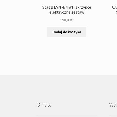
Stagg EVN 4/4 WH skrzypce
CA
elektryczne zestaw
990,00
zł
Dodaj do koszyka
O nas:
Waż