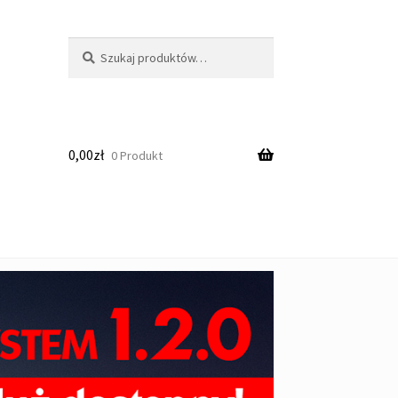
Szukaj:
Szukaj
0,00
zł
0 Produkt