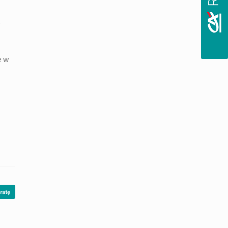
,
e
e w