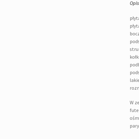
Opis
płyt
płyt
bocz
pods
stru
kołk
pod
pods
laki
rozm
W ze
fute
ośmi
pary