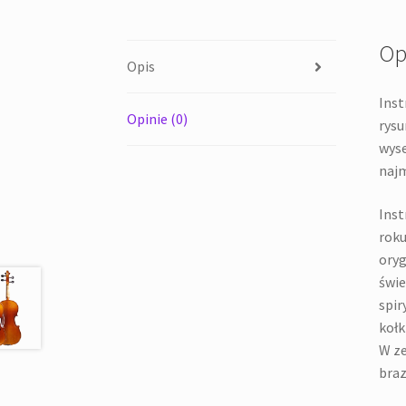
Op
Opis
Inst
Opinie (0)
rysu
wyse
najm
Inst
roku
oryg
świe
spir
kołk
W ze
braz