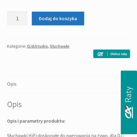
ilość
Dodaj do koszyka
STAGG
SHP-
2300H
-
Kategorie:
DJ&Studio
,
Słuchawki
zamknięte
słuchawki
HiFi
Opis
Opis
Opis i parametry produktu:
Słuchawki HiFi doskonałe do nagrywania na żywo, dla DJ-