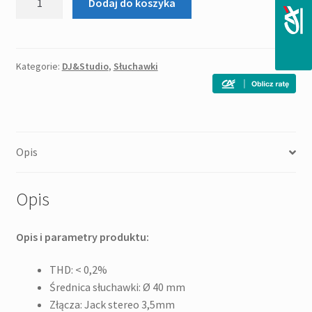
Dodaj do koszyka
Prodipe
3000B
-
profesjonalne
Kategorie:
DJ&Studio
,
Słuchawki
słuchawki
studyjne
Opis
Opis
Opis i parametry produktu:
THD: < 0,2%
Średnica słuchawki: Ø 40 mm
Złącza: Jack stereo 3,5mm