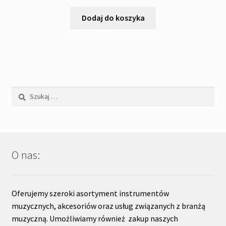
cena
cena
wynosiła:
wynosi:
Dodaj do koszyka
985,00zł.
830,00zł.
Szukaj:
O nas:
Oferujemy szeroki asortyment instrumentów
muzycznych, akcesoriów oraz usług związanych z branżą
muzyczną. Umożliwiamy również zakup naszych