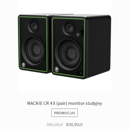
MACKIE CR 4 X (pair) monitor studyjny
PROMOCJA!
Pierwotna
Aktualna
985,00
zł
830,00
zł