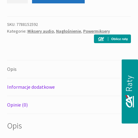
Powermikser
Suntec
(Roxy)
PM
SKU:
7788152592
Kategorie:
Miksery audio
,
Nagłośnienie
,
Powermiksery
2500
2x250
Watt
Opis
Informacje dodatkowe
Opinie (0)
Opis