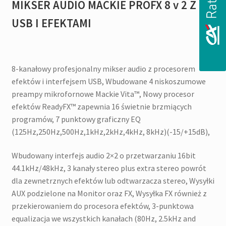
MIKSER AUDIO MACKIE PROFX 8 v 2 Z
USB I EFEKTAMI
8-kanałowy profesjonalny mikser audio z procesorem
efektów i interfejsem USB, Wbudowane 4 niskoszumowe
preampy mikrofornowe Mackie Vita™, Nowy procesor
efektów ReadyFX™ zapewnia 16 świetnie brzmiących
programów, 7 punktowy graficzny EQ
(125Hz,250Hz,500Hz,1kHz,2kHz,4kHz, 8kHz)(-15/+15dB),
Wbudowany interfejs audio 2×2 o przetwarzaniu 16bit
44.1kHz/48kHz, 3 kanały stereo plus extra stereo powrót
dla zewnetrznych efektów lub odtwarzacza stereo, Wysyłki
AUX podzielone na Monitor oraz FX, Wysyłka FX również z
przekierowaniem do procesora efektów, 3-punktowa
equalizacja we wszystkich kanałach (80Hz, 2.5kHz and