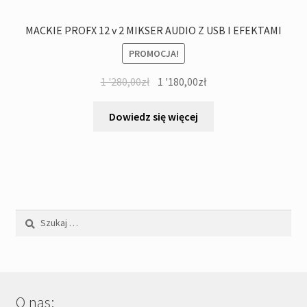
MACKIE PROFX 12 v 2 MIKSER AUDIO Z USB I EFEKTAMI
PROMOCJA!
Pierwotna
Aktualna
1 '280,00
zł
1 '180,00
zł
cena
cena
wynosiła:
wynosi:
Dowiedz się więcej
1
1
'280,00zł.
'180,00zł.
Szukaj:
O nas: