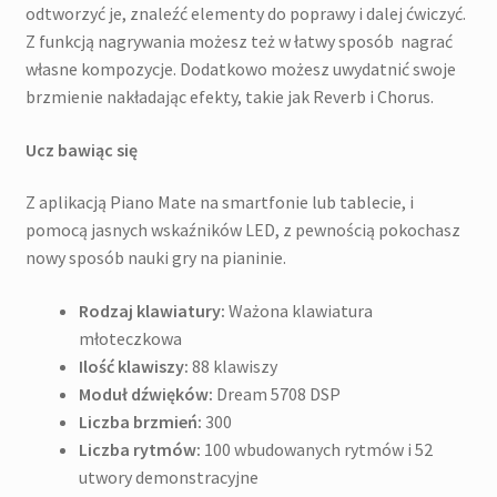
odtworzyć je, znaleźć elementy do poprawy i dalej ćwiczyć.
Z funkcją nagrywania możesz też w łatwy sposób nagrać
własne kompozycje. Dodatkowo możesz uwydatnić swoje
brzmienie nakładając efekty, takie jak Reverb i Chorus.
Ucz bawiąc się
Z aplikacją Piano Mate na smartfonie lub tablecie, i
pomocą jasnych wskaźników LED, z pewnością pokochasz
nowy sposób nauki gry na pianinie.
Rodzaj klawiatury
:
Ważona klawiatura
młoteczkowa
Ilość klawiszy:
88 klawiszy
Moduł dźwięków:
Dream 5708 DSP
Liczba brzmień:
300
Liczba rytmów:
100 wbudowanych rytmów i 52
utwory demonstracyjne