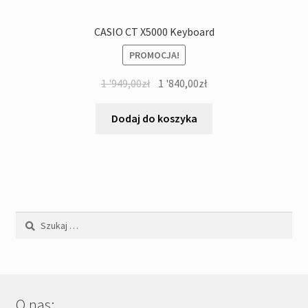
CASIO CT X5000 Keyboard
PROMOCJA!
Pierwotna
Aktualna
1 '949,00
zł
1 '840,00
zł
cena
cena
wynosiła:
wynosi:
Dodaj do koszyka
1
1
'949,00zł.
'840,00zł.
Szukaj:
O nas: