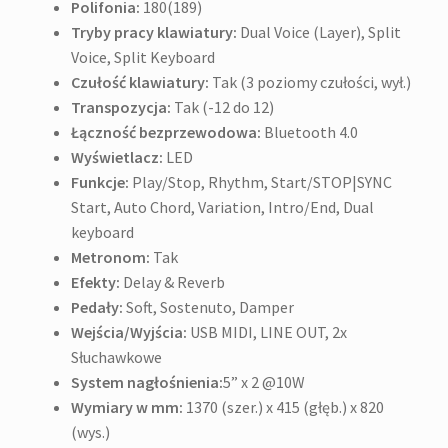
Polifonia:
180(189)
Tryby pracy klawiatury:
Dual Voice (Layer), Split
Voice, Split Keyboard
Czułość klawiatury:
Tak (3 poziomy czułości, wył.)
Transpozycja:
Tak (-12 do 12)
Łączność bezprzewodowa:
Bluetooth 4.0
Wyświetlacz:
LED
Funkcje:
Play/Stop, Rhythm, Start/STOP|SYNC
Start, Auto Chord, Variation, Intro/End, Dual
keyboard
Metronom:
Tak
Efekty:
Delay & Reverb
Pedały:
Soft, Sostenuto, Damper
Wejścia/Wyjścia:
USB MIDI, LINE OUT, 2x
Słuchawkowe
System nagłośnienia:
5” x 2 @10W
Wymiary w mm:
1370 (szer.) x 415 (głęb.) x 820
(wys.)