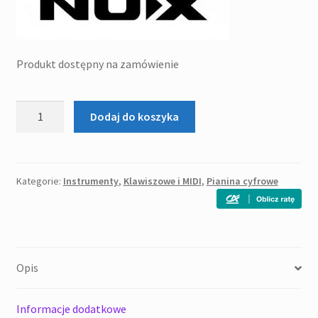
Produkt dostępny na zamówienie
ilość
Dodaj do koszyka
NUX
WK-
520
pianino
Kategorie:
Instrumenty
,
Klawiszowe i MIDI
,
Pianina cyfrowe
cyfrowe
Opis
Informacje dodatkowe