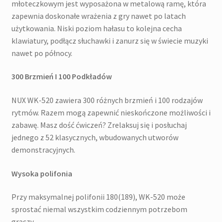
młoteczkowym jest wyposażona w metalową ramę, która
zapewnia doskonałe wrażenia z gry nawet po latach
użytkowania. Niski poziom hałasu to kolejna cecha
klawiatury, podłącz słuchawki i zanurz się w świecie muzyki
nawet po północy.
300 Brzmień I 100 Podkładów
NUX WK-520 zawiera 300 różnych brzmień i 100 rodzajów
rytmów. Razem mogą zapewnić nieskończone możliwości i
zabawę. Masz dość ćwiczeń? Zrelaksuj się i posłuchaj
jednego z 52 klasycznych, wbudowanych utworów
demonstracyjnych.
Wysoka polifonia
Przy maksymalnej polifonii 180(189), WK-520 może
sprostać niemal wszystkim codziennym potrzebom
graczy.