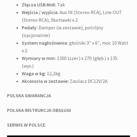
Złącza USB Midi:
Tak
Wejścia / wyjścia:
Aux IN (Stereo RCA), Line OUT
(Stereo RCA), Słuchawki x 2
Pedały:
Damper (w zestawie), potrójny
(opcjonalnie)
System nagłośnienia:
głośniki 3″ x 6″, moc 10 Watt
x 2
Wymiary w mm:
1300 (szer.) x 270 (głęb.) x 135
(wys.)
Waga w kg:
12,2kg
Akcesoria w zestawie:
Zasilacz DC12V/2A
POLSKA GWARANCJA
POLSKA INSTRUKCJA OBSŁUGI
SERWIS W POLSCE