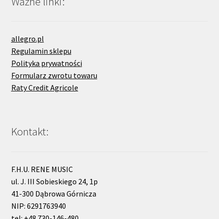
Ważne linki:
allegro.pl
Regulamin sklepu
Polityka prywatności
Formularz zwrotu towaru
Raty Credit Agricole
Kontakt:
F.H.U. RENE MUSIC
ul. J. III Sobieskiego 24, 1p
41-300 Dąbrowa Górnicza
NIP: 6291763940
tel: +48 730-146-480