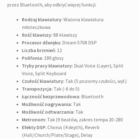
przez Bluetooth, aby odkryć więcej funkcji.
Rodzaj klawiatury:
Ważona klawiatura
młoteczkowa
Ilość klawiszy:
88 klawiszy
Procesor dźwięku:
Dream 5708 DSP
Liczba brzmień:
12
Polifonia:
189 głosy
Tryby pracy klawiatury:
Dual Voice (Layer), Split
Voice, Split Keyboard
Czułość klawiatury:
Tak (5 poziomy czułości, wył.)
Transpozycja:
Tak (-6 do 5)
Łączność bezprzewodowa:
Bluetooth
Możliwość nagrywania:
Tak
Możliwość odtwarzania:
Tak
Metronom:
Tak (9 beatów, zakres tempa 20-280
Efekty DSP:
Chorus (4 depth), Reverb
(Hall/Church/Plate/Stage), Delay