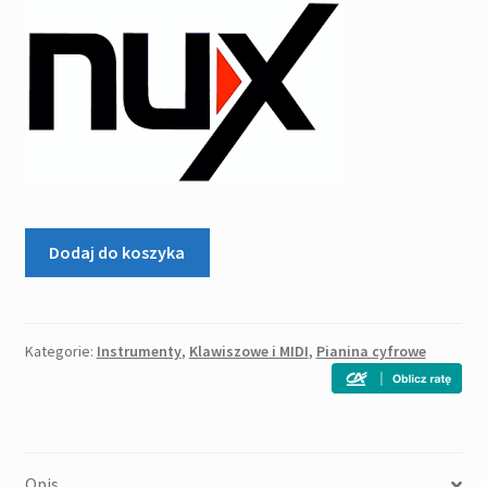
2
1
'270,00zł.
'999,00zł.
ilość
Dodaj do koszyka
NUX
NPK-
10
WH
Kategorie:
Instrumenty
,
Klawiszowe i MIDI
,
Pianina cyfrowe
pianino
cyfrowe
Opis