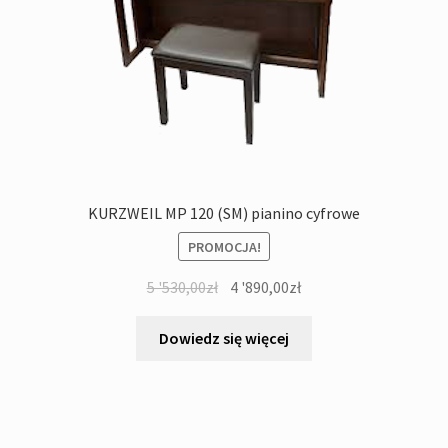
KURZWEIL MP 120 (SM) pianino cyfrowe
PROMOCJA!
Pierwotna
Aktualna
5 '530,00
zł
4 '890,00
zł
cena
cena
wynosiła:
wynosi:
Dowiedz się więcej
5
4
'530,00zł.
'890,00zł.