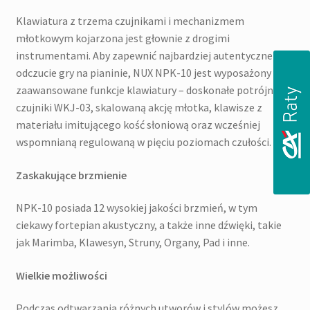
Klawiatura z trzema czujnikami i mechanizmem
młotkowym kojarzona jest głownie z drogimi
instrumentami. Aby zapewnić najbardziej autentyczne
odczucie gry na pianinie, NUX NPK-10 jest wyposażony w
zaawansowane funkcje klawiatury – doskonałe potrójne
czujniki WKJ-03, skalowaną akcję młotka, klawisze z
materiału imitującego kość słoniową oraz wcześniej
wspomnianą regulowaną w pięciu poziomach czułości.
Zaskakujące brzmienie
NPK-10 posiada 12 wysokiej jakości brzmień, w tym
ciekawy fortepian akustyczny, a także inne dźwięki, takie
jak Marimba, Klawesyn, Struny, Organy, Pad i inne.
Wielkie możliwości
Podczas odtwarzania różnych utworów i stylów możesz