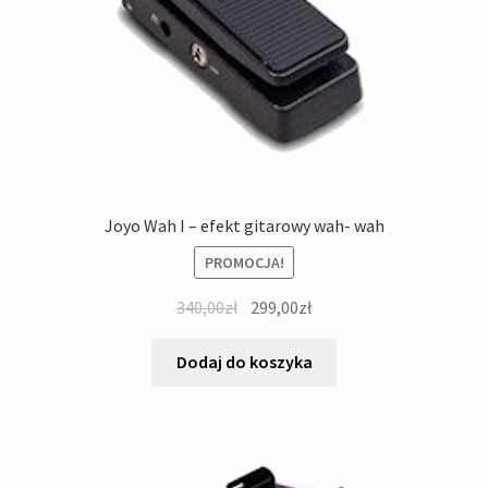
Joyo Wah I – efekt gitarowy wah- wah
PROMOCJA!
Pierwotna
Aktualna
340,00
zł
299,00
zł
cena
cena
wynosiła:
wynosi:
Dodaj do koszyka
340,00zł.
299,00zł.