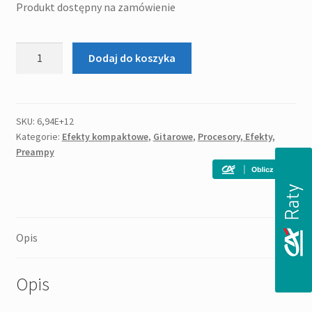
Produkt dostępny na zamówienie
ilość
Dodaj do koszyka
NUX
NCH-
2
RIVULET
SKU:
6,94E+12
Kategorie:
Efekty kompaktowe
,
Gitarowe
,
Procesory, Efekty,
Preampy
Opis
Opis