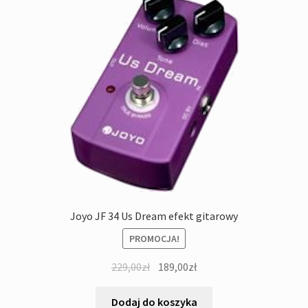
Joyo JF 34 Us Dream efekt gitarowy
PROMOCJA!
Pierwotna
Aktualna
229,00
zł
189,00
zł
cena
cena
wynosiła:
wynosi:
Dodaj do koszyka