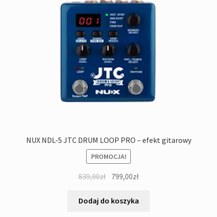
NUX NDL-5 JTC DRUM LOOP PRO – efekt gitarowy
PROMOCJA!
Pierwotna
Aktualna
839,00
zł
799,00
zł
cena
cena
wynosiła:
wynosi:
Dodaj do koszyka
839,00zł.
799,00zł.