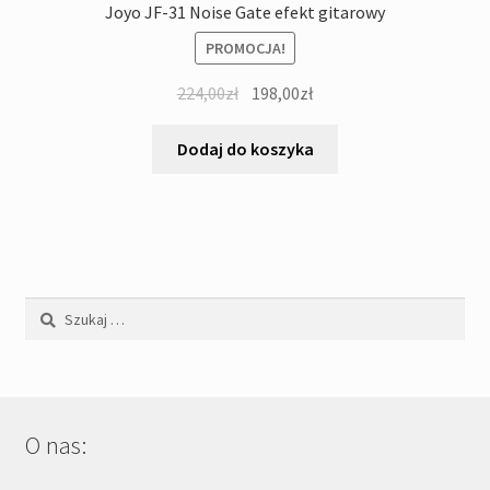
Joyo JF-31 Noise Gate efekt gitarowy
PROMOCJA!
Pierwotna
Aktualna
224,00
zł
198,00
zł
cena
cena
wynosiła:
wynosi:
Dodaj do koszyka
224,00zł.
198,00zł.
Szukaj:
O nas: