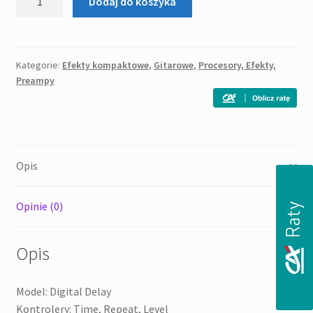
Dodaj do koszyka
Joyo
JF
08
Digital
Kategorie:
Efekty kompaktowe
,
Gitarowe
,
Procesory, Efekty,
Preampy
Delay
efekt
gitarowy
Opis
Opinie (0)
Opis
Model: Digital Delay
Kontrolery: Time, Repeat, Level