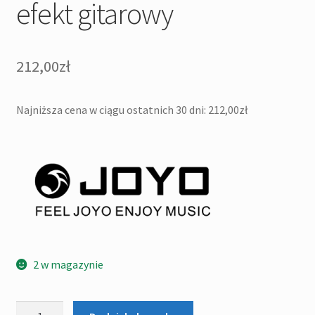
efekt gitarowy
212,00
zł
Najniższa cena w ciągu ostatnich 30 dni:
212,00
zł
2 w magazynie
ilość