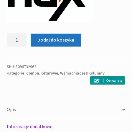
ilość
Dodaj do koszyka
NUX
MIGHTY
LITE
BT-
SKU:
8096732962
Kategorie:
Comba
,
Gitarowe
,
Wzmacniacze&Kolumny
MINI
COMBO
GITAROWE
3W
Opis
Informacje dodatkowe