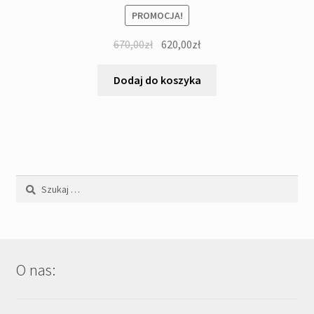
PROMOCJA!
Pierwotna
Aktualna
670,00
zł
620,00
zł
cena
cena
wynosiła:
wynosi:
Dodaj do koszyka
670,00zł.
620,00zł.
Szukaj:
O nas: